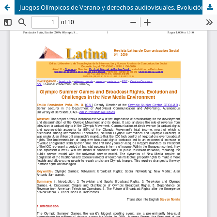
Juegos Olímpicos de Verano y derechos audiovisuales. Evolución y retos en el entorno New Media