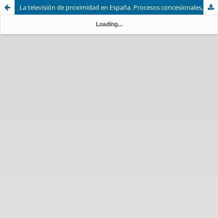
La televisión de proximidad en España. Procesos concesionales, análisis de la población y PIB