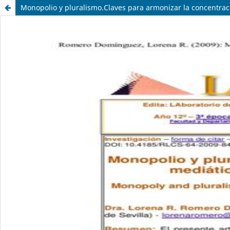
Monopolio y pluralismo.Claves para armonizar la concentraci