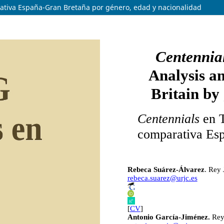
arativa España-Gran Bretaña por género, edad y nacionalidad