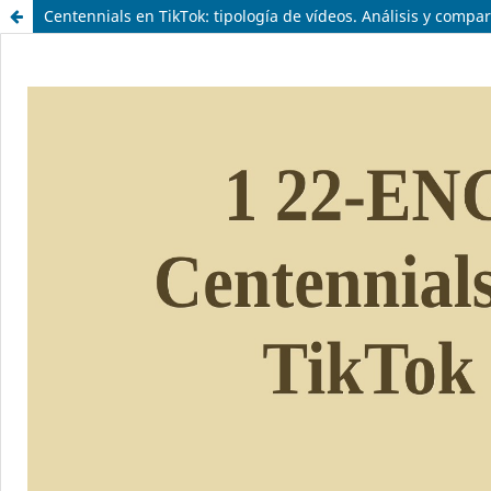
Centennials en TikTok: tipología de vídeos. Análisis y comp