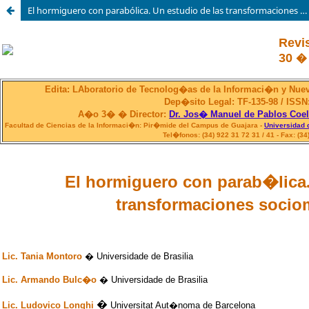
El hormiguero con parabólica. Un estudio de las transformaciones sociomediáticas