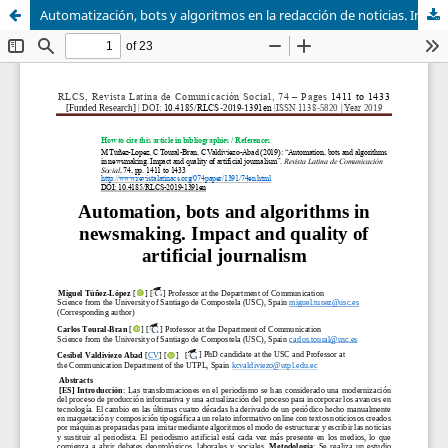
Automatización, bots y algoritmos en la redacción de noticias. Impacto y calidad del periodismo artificial