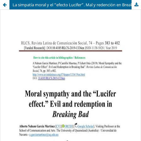
La simpatía moral y el “efecto Lucifer”. Mal y redención en Breaking Bad