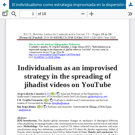
El individualismo como estrategia improvisada en la dispersión de vídeos yihadistas en YouTube