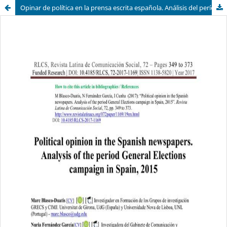
Opinar de política en la prensa escrita española. Análisis del período Elecciones Generales en España, 2015