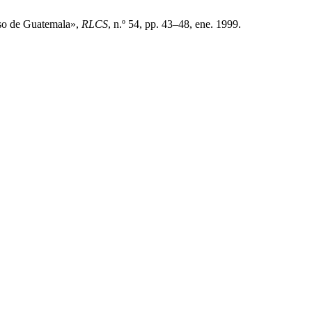
aso de Guatemala»,
RLCS
, n.º 54, pp. 43–48, ene. 1999.