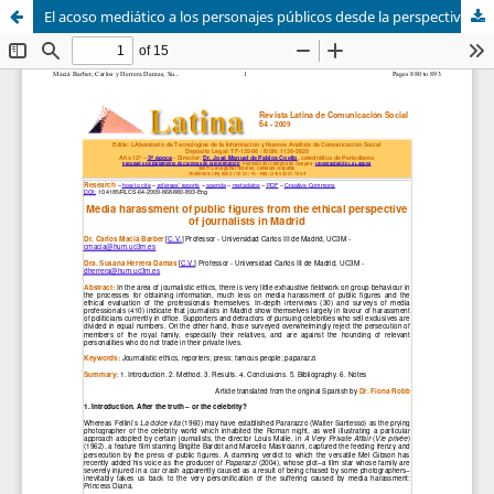
El acoso mediático a los personajes públicos desde la perspectiva ética de los periodistas madrileños