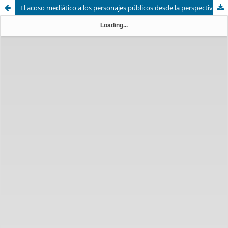
El acoso mediático a los personajes públicos desde la perspectiva ética de los periodistas madrileños