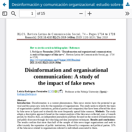
Desinformación y comunicación organizacional: estudio sobre el impacto de las fake news