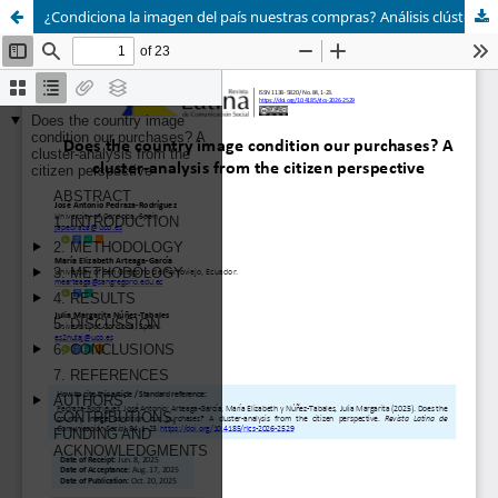
¿Condiciona la imagen del país nuestras compras? Análisis clúster desde la perspectiva ciudadana