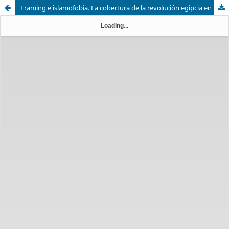
Framing e islamofobia. La cobertura de la revolución egipcia en la prensa española de referencia (2011-2013)