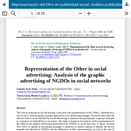
Representación del Otro en publicidad social: Análisis publicidad gráfica en redes sociales de ONGD