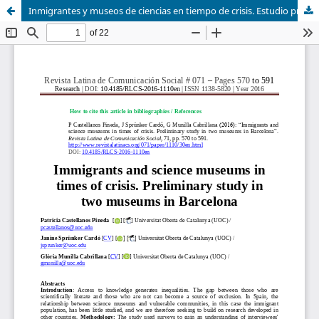
Inmigrantes y museos de ciencias en tiempo de crisis. Estudio preliminar en dos museos de Barcelona