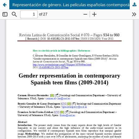
Representación de género. Las películas españolas contemporáneas de adolescentes (2009-2014)