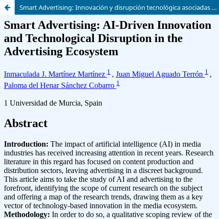
Smart Advertising: Innovación y disrupción tecnológica asociadas a la IA en el ecosistema publicitario