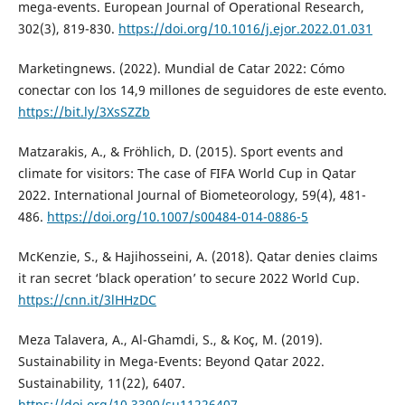
mega-events. European Journal of Operational Research,
302(3), 819-830.
https://doi.org/10.1016/j.ejor.2022.01.031
Marketingnews. (2022). Mundial de Catar 2022: Cómo
conectar con los 14,9 millones de seguidores de este evento.
https://bit.ly/3XsSZZb
Matzarakis, A., & Fröhlich, D. (2015). Sport events and
climate for visitors: The case of FIFA World Cup in Qatar
2022. International Journal of Biometeorology, 59(4), 481-
486.
https://doi.org/10.1007/s00484-014-0886-5
McKenzie, S., & Hajihosseini, A. (2018). Qatar denies claims
it ran secret ‘black operation’ to secure 2022 World Cup.
https://cnn.it/3lHHzDC
Meza Talavera, A., Al-Ghamdi, S., & Koç, M. (2019).
Sustainability in Mega-Events: Beyond Qatar 2022.
Sustainability, 11(22), 6407.
https://doi.org/10.3390/su11226407