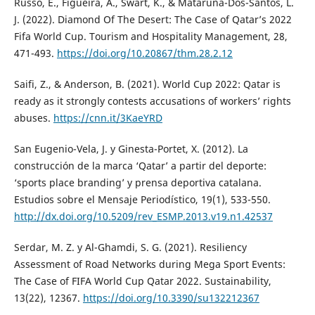
Russo, E., Figueira, A., Swart, K., & Mataruna-Dos-Santos, L.
J. (2022). Diamond Of The Desert: The Case of Qatar’s 2022
Fifa World Cup. Tourism and Hospitality Management, 28,
471-493.
https://doi.org/10.20867/thm.28.2.12
Saifi, Z., & Anderson, B. (2021). World Cup 2022: Qatar is
ready as it strongly contests accusations of workers’ rights
abuses.
https://cnn.it/3KaeYRD
San Eugenio-Vela, J. y Ginesta-Portet, X. (2012). La
construcción de la marca ‘Qatar’ a partir del deporte:
‘sports place branding’ y prensa deportiva catalana.
Estudios sobre el Mensaje Periodístico, 19(1), 533-550.
http://dx.doi.org/10.5209/rev_ESMP.2013.v19.n1.42537
Serdar, M. Z. y Al-Ghamdi, S. G. (2021). Resiliency
Assessment of Road Networks during Mega Sport Events:
The Case of FIFA World Cup Qatar 2022. Sustainability,
13(22), 12367.
https://doi.org/10.3390/su132212367