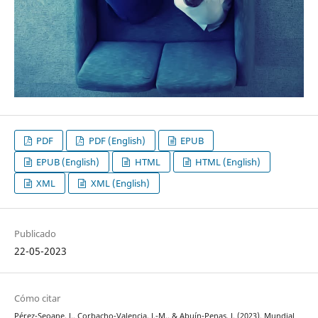
PDF
PDF (English)
EPUB
EPUB (English)
HTML
HTML (English)
XML
XML (English)
Publicado
22-05-2023
Cómo citar
Pérez-Seoane, J., Corbacho-Valencia, J.-M., & Abuín-Penas, J. (2023). Mundial