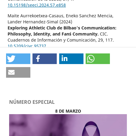
10.15198/seeci.2024.57.e858
Maite Aurrekoetxea-Casaus, Eneko Sanchez Mencia,
Lander Hernandez-Simal (2024)
Exploring Athletic Club de Bilbao's Communication:
Philosophy, Identity, and Fan´s Community.
CIC.
Cuadernos de Información y Comunicación,
29
,
117.
10.5209/ciyc.95737
Javier Abuín-Penas, Juan Manuel Corbacho Valencia, Jesús
Pérez Seoane (2024)
Estrellas del deporte como imagen de marca país:
Análisis de entrevistas a futbolistas internacionales en el
canal de YouTube de la Liga Profesional Saudí.
Historia y
Comunicación Social,
29
(2),
349.
10.5209/hics.96793
NÚMERO ESPECIAL
8 DE MARZO