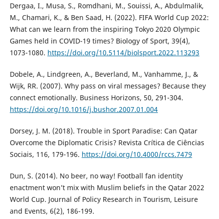
Dergaa, I., Musa, S., Romdhani, M., Souissi, A., Abdulmalik,
M., Chamari, K., & Ben Saad, H. (2022). FIFA World Cup 2022:
What can we learn from the inspiring Tokyo 2020 Olympic
Games held in COVID-19 times? Biology of Sport, 39(4),
1073-1080.
https://doi.org/10.5114/biolsport.2022.113293
Dobele, A., Lindgreen, A., Beverland, M., Vanhamme, J., &
Wijk, RR. (2007). Why pass on viral messages? Because they
connect emotionally. Business Horizons, 50, 291-304.
https://doi.org/10.1016/j.bushor.2007.01.004
Dorsey, J. M. (2018). Trouble in Sport Paradise: Can Qatar
Overcome the Diplomatic Crisis? Revista Crítica de Ciências
Sociais, 116, 179-196.
https://doi.org/10.4000/rccs.7479
Dun, S. (2014). No beer, no way! Football fan identity
enactment won’t mix with Muslim beliefs in the Qatar 2022
World Cup. Journal of Policy Research in Tourism, Leisure
and Events, 6(2), 186-199.