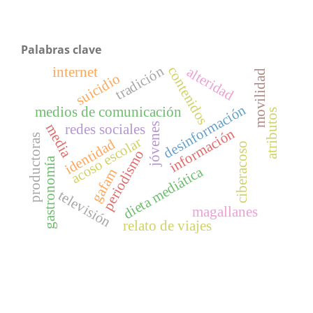
Palabras clave
tradición
contenidos
alteridad
internet
movilidad
suicidio
desinformación
medios de comunicación
atributos
jóvenes
media
redes sociales
información
productoras
acoso escolar
identidad
ciberacoso
periodismo
gastronomía
dieta mediática
gafam
televisión
magallanes
relato de viajes