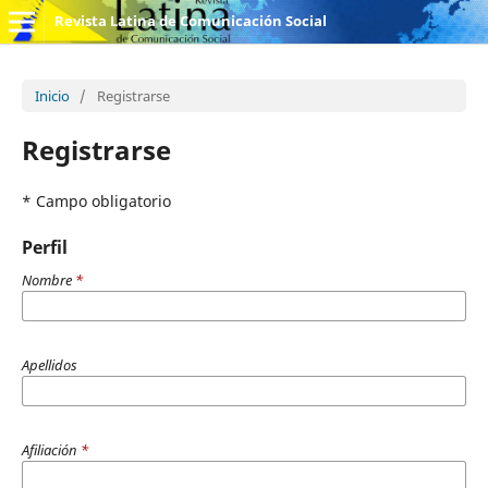
Revista Latina de Comunicación Social
Inicio
/
Registrarse
Registrarse
* Campo obligatorio
Perfil
Nombre
*
Apellidos
Afiliación
*