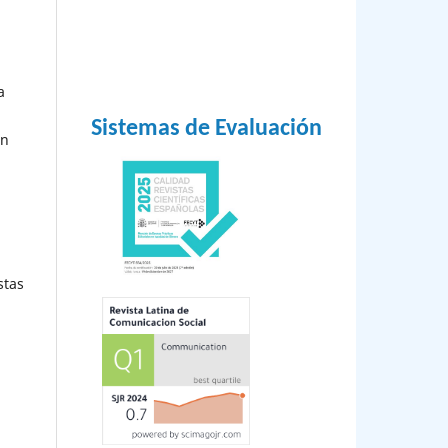
a
Sistemas de Evaluación
ón
stas