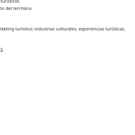
turísticos.
n del territorio.
eting turístico; industrias culturales; experiencias turísticas,
25