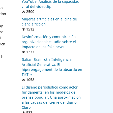
YouTube. Análisis de la capacidad
viral del vídeoclip
ón
2500
ción
Mujeres artificiales en el cine de
ciencia ficción
by
1513
m:
Desinformación y comunicación
l
organizacional: estudio sobre el
arch
impacto de las fake news
1277
me
Italian Brainrot e Inteligencia
Artificial Generativa. El
hiperengagement de lo absurdo en
TikTok
1058
El diseño periodístico como actor
fundamental en los modelos de
prensa popular. Una aproximación
a las causas del cierre del diario
Claro
983