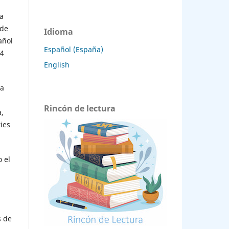
ca
 de
Idioma
añol
Español (España)
84
English
la
Rincón de lectura
,
ies
 el
s de