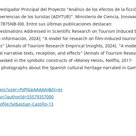
vestigador Principal del Proyecto “Análisis de los efectos de la ficci
xperiencias de los turistas (ADYTUR)”. Ministerio de Ciencia, Innova
7875NB-I00. Entre sus últimas publicaciones destacan:
stinations Addressed in Scientific Research on Tourism Induced 
la información, 2024); “A model for research on film-induced touris
cts” (Annals of Tourism Research Empirical Insights, 2024). “A mode
l narrative texts, reception, and effects” (Annals of Tourism Rese
masked in the symbolic constructs of «Money Heist», Netflix, 2017-
t photographs about the Spanish cultural heritage narrated in Ga
ations?user=PxPJGpAAAAAJ&hl=es
.uri?authorId=55579357000
file/Sebastian-Castillo-13