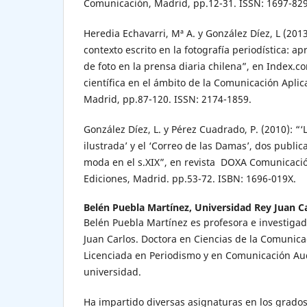
Comunicación, Madrid, pp.12-31. ISSN: 1697-829
Heredia Echavarri, Mª A. y González Díez, L (2013
contexto escrito en la fotografía periodística: ap
de foto en la prensa diaria chilena”, en Index.c
científica en el ámbito de la Comunicación Aplic
Madrid, pp.87-120. ISSN: 2174-1859.
González Díez, L. y Pérez Cuadrado, P. (2010): “
ilustrada’ y el ‘Correo de las Damas’, dos publi
moda en el s.XIX”, en revista DOXA Comunicación
Ediciones, Madrid. pp.53-72. ISBN: 1696-019X.
Belén Puebla Martínez,
Universidad Rey Juan C
Belén Puebla Martínez es profesora e investigad
Juan Carlos. Doctora en Ciencias de la Comunica
Licenciada en Periodismo y en Comunicación Au
universidad.
Ha impartido diversas asignaturas en los grado