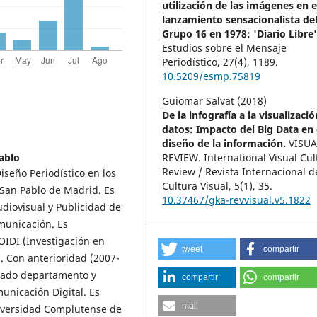
utilización de las imágenes en e
lanzamiento sensacionalista de
Grupo 16 en 1978: 'Diario Libre'
Estudios sobre el Mensaje
Periodístico,
27
(4),
1189.
10.5209/esmp.75819
Guiomar Salvat (2018)
De la infografía a la visualizaci
datos: Impacto del Big Data en 
diseño de la información.
VISUA
ablo
REVIEW. International Visual Cul
Review / Revista Internacional d
seño Periodístico en los
Cultura Visual,
5
(1),
35.
San Pablo de Madrid. Es
10.37467/gka-revvisual.v5.1822
diovisual y Publicidad de
municación. Es
OIDI (Investigación en
tweet
compartir
. Con anterioridad (2007-
nado departamento y
compartir
compartir
municación Digital. Es
mail
niversidad Complutense de