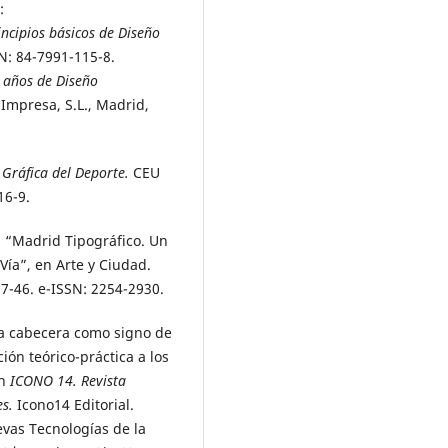
:
ncipios básicos de Diseño
BN: 84-7991-115-8.
 años de Diseño
 Impresa, S.L., Madrid,
 Gráfica del Deporte.
CEU
16-9.
: “Madrid Tipográfico. Un
 Vía”, en Arte y Ciudad.
27-46. e-ISSN: 2254-2930.
“La cabecera como signo de
ón teórico-práctica a los
en
ICONO 14. Revista
es.
Icono14 Editorial.
evas Tecnologías de la