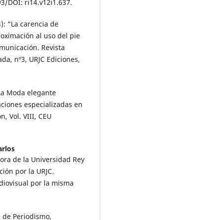
3/DOI: ri14.v12i1.637.
): “La carencia de
roximación al uso del pie
omunicación. Revista
ada, nº3, URJC Ediciones,
‘La Moda elegante
caciones especializadas en
, Vol. VIII, CEU
arlos
ora de la Universidad Rey
ción por la URJC.
diovisual por la misma
s de Periodismo,