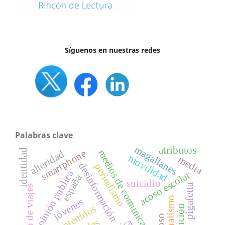
Síguenos en nuestras redes
Palabras clave
magallanes
atributos
identidad
medios de comunicación
smartphone
alteridad
movilidad
media
desinformación
periodismo
opinión publica
acoso escolar
españa
suicidio
pigafetta
relato de viajes
jóvenes
contenidos