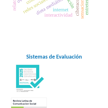
sensacionalismo
entretención
ciberacoso
dieta mediática
redes sociales
internet
interactividad
Sistemas de Evaluación