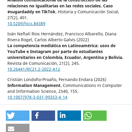
relaciones no igualitarias en las redes sociales. Caso
#sugardaddy en TikTok.
Historia y Comunicación Social,
27
(2),
401.
10.5209/hics.84389
Iván Neftalí Ríos Hernández, Francisco Albarello, Diana
Rivera Rogel, Carlos Alberto Galvis (2022)
La competencia mediática en Latinoamérica: usos de
YouTube e Instagram por parte de estudiantes
universitarios en Colombia, Ecuador, Argentina y Bolivia.
Revista de Comunicación,
21
(2),
245.
10.26441/RC21.2-2022-A12
Cristián Londoño-Proaño, Fernando Endara (2026)
Information Management.
Communications in Computer
and Information Science,
2540
,
155.
10.1007/978-3-031-99353-4_14
Gabriel P. Oliveira, Ana Paula Couto da Silva, Mirella M.
Moro (2025)
Music virality on social platforms: A literature review.
Revista Vórtex,
13
,
1.
10.33871/vortex.2025.13.10848