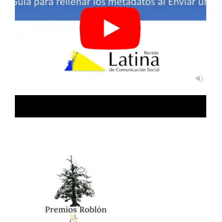
10.15381/lengsoc.v24i1.28883
Westgate C.J. (2024)
The First Spanish-Language Album to Reach Number
One: El Último Tour del Mundo, Bad Bunny, and the
Billboard 200.
International Journal of Communication,
18
,
1724-1744.
Oña-Arcentales K.M. (2022)
Hate speeches and violent communication facing digital
press content in Ecuador.
Maskana,
13
(1),
4-13.
10.18537/mskn.13.01.01
García-Jiménez A. (2022)
Vulnerable situations in adolescent youtubers’ videos.
Gender and age differences.
Revista Mediterranea De
Comunicacion,
13
(1),
93-105.
10.14198/MEDCOM.20066
Ramírez M.G. (2022)
Discursive strategy on UFM on YouTube. Construction of
a hate speech.
Revista Latina De Comunicacion Social,
2022
(80),
259-285.
10.4185/RLCS-2022-1548