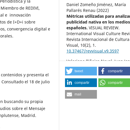
Periodística y la
Daniel Zomeño Jiménez, María
) Miembro de REDIVI,
Pallarés Renau (2022)
al e innovación
Métricas utilizadas para analizar
ctos de I+D+i sobre
publicidad nativa en los medio
españoles.
VISUAL REVIEW.
s, convergencia digital e
International Visual Culture Rev
torales.
Revista Internacional de Cultura
Visual,
10
(2),
1.
10.37467/revvisual.v9.3597
Valeriano Piñeiro-Naval, Juan Jo
Igartua, Felipe Marañón (2017)
tweet
compartir
El diseño de las sedes web
contenidos y presenta el
municipales de España. Una
 Consultado el 18 de julio
compartir
compartir
propuesta metodológica para s
análisis.
Revista Española de
mail
Documentación Científica,
40
(1),
guen buscando su propia
e164.
10.3989/redc.2017.1.1368
tudios sobre el Mensaje
omplutense, Madrid.