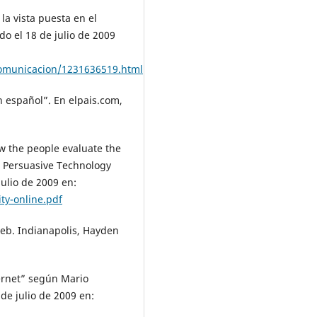
a vista puesta en el
o el 18 de julio de 2009
omunicacion/1231636519.html
en español”. En elpais.com,
ow the people evaluate the
y. Persuasive Technology
julio de 2009 en:
ty-online.pdf
Web. Indianapolis, Hayden
nternet” según Mario
de julio de 2009 en: