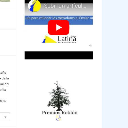
iseño
o de la
ual del
ación
2009-