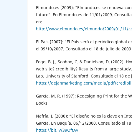
Elmundo.es (2009): “Elmundo.es se renueva con l
futuro”. En Elmundo.es de 11/01/2009. Consultad
en:
http://www.elmundo.es/elmundo/2009/01/11/c
El País (2007): “El País será el periódico global 
el 09/10/2007. Consultado el 18 de julio de 2009
Fogg, B. J., Soohoo, C. & Danielson, D. (2002): H
web site´s credibility? Results from a large stud
Lab. University of Stanford. Consultado el 18 de 
https://dejanmarketing.com/media/pdf/credibili
García, M. R. (1997): Redesigning Print for the 
Books.
Nafría, I. (2000): “El diseño no es la clave en I
García. En Baquía, 06/12/2000. Consultado el 18 
https://bit.ly/39QftAy