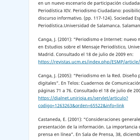
en un nuevo escenario de participación ciudada
Periodística XIV. Periodismo Ciudadano: posibili
discurso informativo. (pp. 117-124). Sociedad E
Periodística.Universidad de Salamanca. Salaman
Canga, J. (2001): “Periodismo e Internet: nuevo m
en Estudios sobre el Mensaje Periodístico, Uni
Madrid. Consultado el 18 de julio de 2009 en:
https://revistas.ucm.es/index.php/ESMP/artic
Canga, J. (2005): “Periodismo en la Red. Diseño p
digitales”. En Telos: Cuadernos de Comunicación
páginas 71 a 76. Consultado el 18 de julio de 20
https://dialnet.unirioja.es/servlet/articulo?
codigo=1263263&orden=65522&info=link
Castaneda, E. (2001): “Consideraciones generale
presentación de la información. La importancia 
prensa en línea”. En Sala de Prensa, 38, diciemb