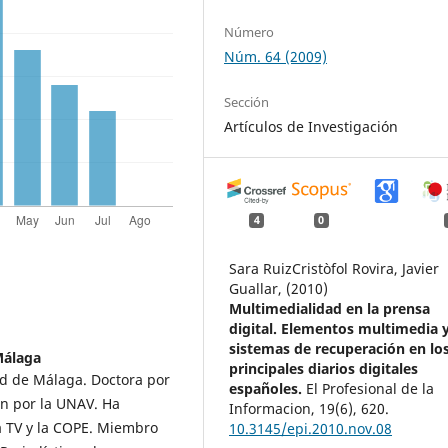
Número
Núm. 64 (2009)
Sección
Artículos de Investigación
4
0
Sara RuizCristòfol Rovira, Javier
Guallar, (2010)
Multimedialidad en la prensa
digital. Elementos multimedia 
sistemas de recuperación en lo
Málaga
principales diarios digitales
ad de Málaga. Doctora por
españoles.
El Profesional de la
ón por la UNAV. Ha
Informacion,
19
(6),
620.
a TV y la COPE. Miembro
10.3145/epi.2010.nov.08