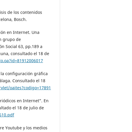
álisis de los contenidos
celona, Bosch.
ción en Internet. Una
n grupo de
ón Social 63, pp.189 a
guna, consultado el 18 de
ulo.oa?id=81912006017
 la configuración gráfica
álaga. Consultado el 18
ervlet/oaites?codigo=17891
riódicos en Internet”. En
ltado el 18 de julio de
510.pdf
ntre Youtube y los medios