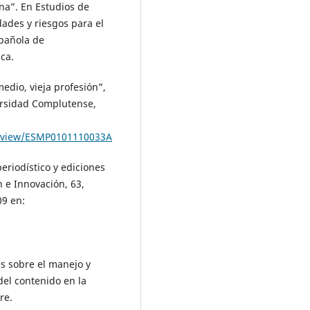
na”. En Estudios de
dades y riesgos para el
spañola de
ca.
edio, vieja profesión”,
versidad Complutense,
le/view/ESMP0101110033A
eriodístico y ediciones
 e Innovación, 63,
09 en:
s sobre el manejo y
del contenido en la
re.