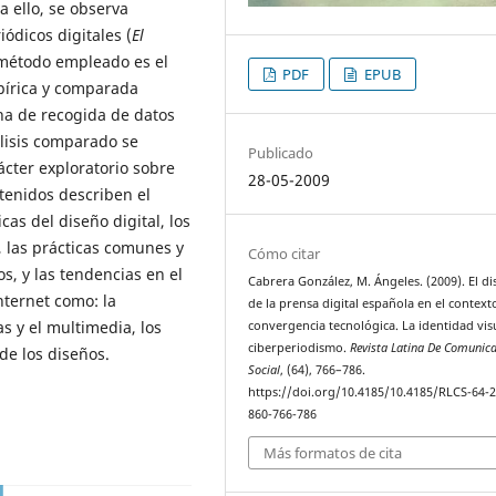
a ello, se observa
ódicos digitales (
El
 método empleado es el
PDF
EPUB
mpírica y comparada
cha de recogida de datos
nálisis comparado se
Publicado
ácter exploratorio sobre
28-05-2009
btenidos describen el
cas del diseño digital, los
, las prácticas comunes y
Cómo citar
s, y las tendencias en el
Cabrera González, M. Ángeles. (2009). El d
nternet como: la
de la prensa digital española en el context
as y el multimedia, los
convergencia tecnológica. La identidad vis
ciberperiodismo.
Revista Latina De Comunic
de los diseños.
Social
, (64), 766–786.
https://doi.org/10.4185/10.4185/RLCS-64-
860-766-786
Más formatos de cita