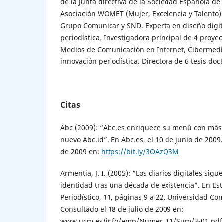
de la Junta directiva de la Sociedad Española de 
Asociación WOMET (Mujer, Excelencia y Talento
Grupo Comunicar y SND. Experta en diseño digit
periodística. Investigadora principal de 4 proye
Medios de Comunicación en Internet, Cibermedio
innovación periodística. Directora de 6 tesis doc
Citas
Abc (2009): “Abc.es enriquece su menú con más 
nuevo Abc.id”. En Abc.es, el 10 de junio de 2009.
de 2009 en:
https://bit.ly/3OAzQ3M
Armentia, J. I. (2005): “Los diarios digitales si
identidad tras una década de existencia”. En Es
Periodístico, 11, páginas 9 a 22. Universidad C
Consultado el 18 de julio de 2009 en:
www.ucm.es/info/emp/Numer_11/Sum/3-01.pdf