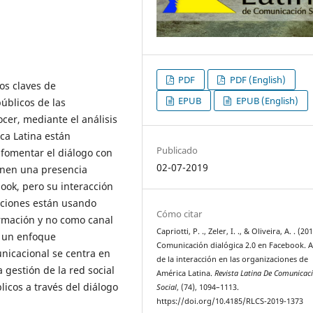
PDF
PDF (English)
os claves de
EPUB
EPUB (English)
úblicos de las
ocer, mediante el análisis
ca Latina están
Publicado
fomentar el diálogo con
02-07-2019
enen una presencia
ook, pero su interacción
ciones están usando
Cómo citar
rmación y no como canal
Capriotti, P. ., Zeler, I. ., & Oliveira, A. . (201
o un enfoque
Comunicación dialógica 2.0 en Facebook. A
unicacional se centra en
de la interacción en las organizaciones de
 gestión de la red social
América Latina.
Revista Latina De Comunicac
icos a través del diálogo
Social
, (74), 1094–1113.
https://doi.org/10.4185/RLCS-2019-1373