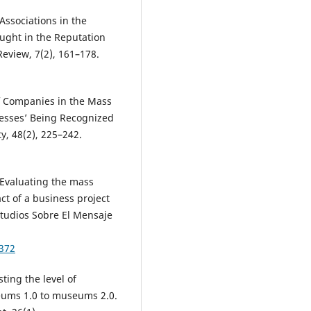
 Associations in the
Marta Pulido-Polo, Víctor Herná
Santaolalla, Ana-Alicia Lozano-
ught in the Reputation
González (2021)
eview, 7(2), 161–178.
Uso institucional de Twitter pa
combatir la infodemia causada
la crisis sanitaria de la Covid-19
of Companies in the Mass
profesional de la información,
nesses’ Being Recognized
10.3145/epi.2021.ene.19
y, 48(2), 225–242.
Beatriz Eugenia Quiceno-Castañ
Ana Catalina Quirós-Ramírez (20
Los sitios web de las ONG en el
 Evaluating the mass
contexto del relacionamiento c
t of a business project
sus públicos: herramienta de
análisis de la calidad de sus
tudios Sobre El Mensaje
portales web.
Doxa Comunicació
Revista Interdisciplinar de Estud
9372
de Comunicación y Ciencias Soci
10.31921/doxacom.n38a2028
sting the level of
Julia Fontenla-Pedreira, Laura Ar
seums 1.0 to museums 2.0.
Chaves, Carmen Maiz Bar (2023)