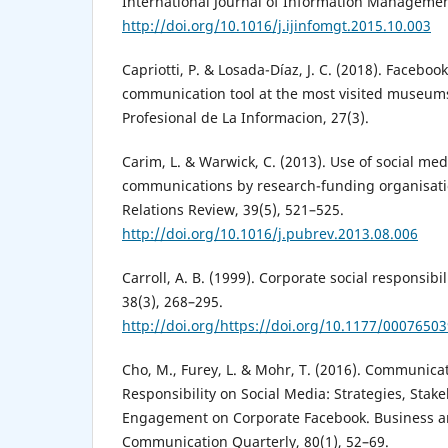
International Journal of Information Management
http://doi.org/10.1016/j.ijinfomgt.2015.10.003
Capriotti, P. & Losada-Díaz, J. C. (2018). Facebook
communication tool at the most visited museums 
Profesional de La Informacion, 27(3).
Carim, L. & Warwick, C. (2013). Use of social med
communications by research-funding organisatio
Relations Review, 39(5), 521–525.
http://doi.org/10.1016/j.pubrev.2013.08.006
Carroll, A. B. (1999). Corporate social responsibi
38(3), 268–295.
http://doi.org/https://doi.org/10.1177/000765
Cho, M., Furey, L. & Mohr, T. (2016). Communica
Responsibility on Social Media: Strategies, Stak
Engagement on Corporate Facebook. Business a
Communication Quarterly, 80(1), 52–69.