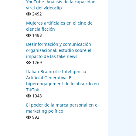
YouTube. Análisis de la capacidad
ital
viral del vídeoclip
2492
de
Mujeres artificiales en el cine de
ciencia ficción
1488
Desinformación y comunicación
a-
organizacional: estudio sobre el
23)
impacto de las fake news
y
1269
cial
Italian Brainrot e Inteligencia
Artificial Generativa. El
hiperengagement de lo absurdo en
TikTok
1048
El poder de la marca personal en el
ights
marketing político
t.
992