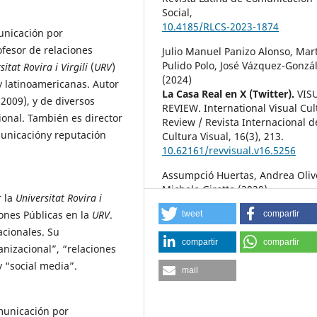
Social,
10.4185/RLCS-2023-1874
municación por
rofesor de relaciones
Julio Manuel Panizo Alonso, Mar
Pulido Polo, José Vázquez-Gonzá
sitat Rovira i Virgili
(
URV
)
(2024)
y latinoamericanas. Autor
La Casa Real en X (Twitter).
VIS
(2009), y de diversos
REVIEW. International Visual Cul
cional. También es director
Review / Revista Internacional d
municacióny reputación
Cultura Visual,
16
(3),
213.
10.62161/revvisual.v16.5256
Assumpció Huertas, Andrea Olive
Michele Girotto (2020)
r la
Universitat Rovira i
Gestión comunicativa de crisis 
ones Públicas en la
URV
.
tweet
compartir
las oficinas nacionales de turi
acionales. Su
de España e Italia ante la Covid
compartir
compartir
El Profesional de la información,
anizacional”, “relaciones
10.3145/epi.2020.jul.10
y “social media”.
mail
Adriana Angel, Alejandro Álvare
Nobell (2024)
omunicación por
Sustainability Struggles: Discur