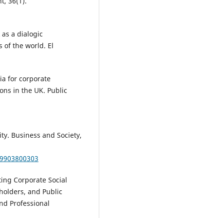
, 36(1).
Conversación y sentimiento dig
registrado durante la primera
vuelta del proceso electoral
 as a dialogic
costarricense de 2022.
Revista 
of the world. El
Comunicación,
22
(1),
127.
10.26441/RC22.1-2023-3051
Paul Capriotti, José-Carlos Losad
ia for corporate
Díaz, Rodolfo Martínez-Gras (20
ns in the UK. Public
Evaluating the content strateg
developed by universities on so
media.
El Profesional de la
información,
10.3145/epi.2023.mar.10
lity. Business and Society,
Araceli Castelló-Martínez (2023)
Content posted by Spanish
039903800303
automotive sector brands on
YouTube: branded content, ins
ting Corporate Social
and environmental commitmen
eholders, and Public
Corporate Communications: An
nd Professional
International Journal,
28
(2),
293.
10.1108/CCIJ-02-2022-0014