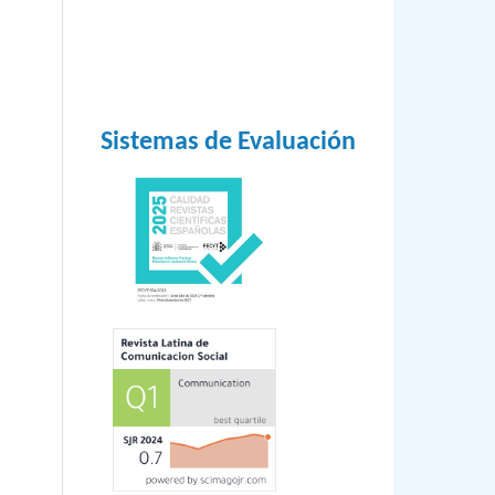
o e
Sistemas de Evaluación
n
as
cias
,
)
e la
l
1.