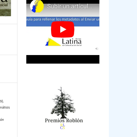
9).
nálisis
ión