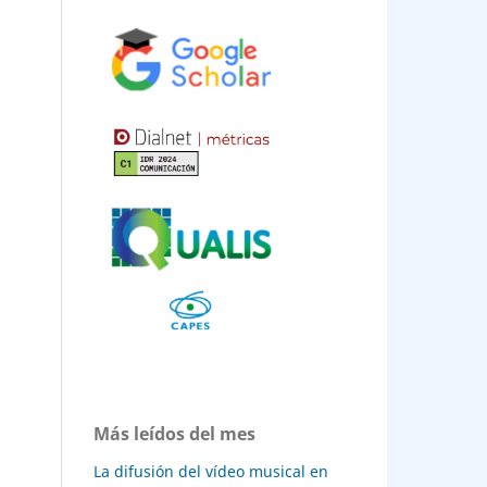
ndez-
ra
 por
.
El
eda,
24)
on
n.
ios
ales,
Más leídos del mes
ce-
La difusión del vídeo musical en