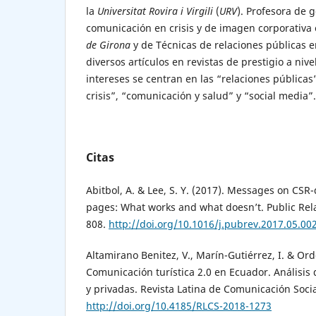
la
Universitat Rovira i Virgili
(
URV
). Profesora de g
comunicación en crisis y de imagen corporativa
de
Girona
y de Técnicas de relaciones públicas e
diversos artículos en revistas de prestigio a nive
intereses se centran en las “relaciones pública
crisis”, “comunicación y salud” y “social media”.
Citas
Abitbol, A. & Lee, S. Y. (2017). Messages on CS
pages: What works and what doesn’t. Public Rela
808.
http://doi.org/10.1016/j.pubrev.2017.05.00
Altamirano Benitez, V., Marín-Gutiérrez, I. & Or
Comunicación turística 2.0 en Ecuador. Análisis
y privadas. Revista Latina de Comunicación Socia
http://doi.org/10.4185/RLCS-2018-1273