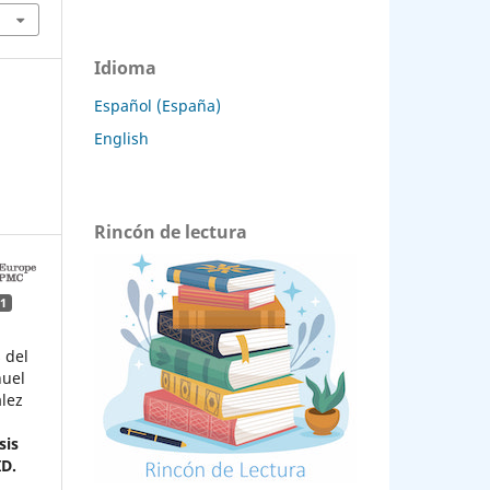
Idioma
Español (España)
English
Rincón de lectura
1
 del
nuel
lez
sis
ID.