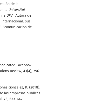
Tensions in Latin American
estión de la
Cosmetic Industry.
Comunicaçã
 en la
Universitat
Sociedade,
45
,
e024012.
n la
URV
. Autora de
10.17231/comsoc.45(2024).5364
l internacional. Sus
Luis Antonio Reyna Martínez,
s”, “comunicación de
Marisol Campos Rivera (2023)
Desarrollo de un marco de
referencia para la alfabetizació
digital de estudiantes de cienci
de la salud en México.
LATAM
Revista Latinoamericana de Cien
Sociales y Humanidades,
4
(6),
R-dedicated Facebook
10.56712/latam.v4i6.1547
tions Review, 43(4), 796–
Rebeca-Illiana Arévalo-Martínez
2
Rogelio Del Prado Flores, Genny
Elizabeth Góngora Cuevas (2022
dóñez González, K. (2018).
Comunicación presidencial sobr
COVID-19 vía Twitter: México,
 de las empresas públicas
España y Estados Unidos.
Globa
l, 73, 633–647.
Media Journal México,
18
(35),
15
10.29105/gmjmx18.35-8