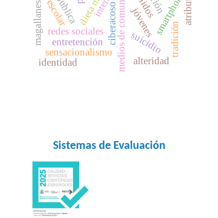
medios de comunicación
acoso escolar
internet
atributos
smartphone
magallanes
ciberacoso
jóvenes
tradición
redes sociales
suicidio
entretención
sensacionalismo
alteridad
identidad
Sistemas de Evaluación