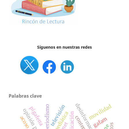
Síguenos en nuestras redes
Palabras clave
desinformación
movilidad
televisión
periodismo
pigafetta
opinión publica
dieta mediática
contenidos
gafam