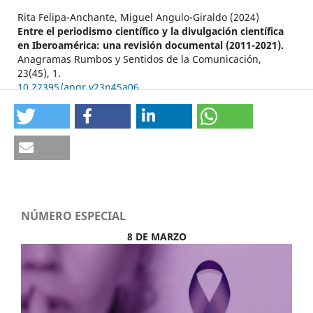
Rita Felipa-Anchante, Miguel Angulo-Giraldo (2024)
Entre el periodismo científico y la divulgación científica
en Iberoamérica: una revisión documental (2011-2021).
Anagramas Rumbos y Sentidos de la Comunicación,
23
(45),
1.
10.22395/angr.v23n45a06
Paronyan H. (2023)
COPYRIGHT IN SCIENTIFIC COMMUNICATION. REVIEW
AND NOTES.
Bibliotecas Anales De Investigacion,
19
(3),
Martin-Neira J.I. (2023)
SOCIAL NETWORKS AS A VEHICLE FOR SCIENCE
JOURNALISM: SCOPING REVIEW.
Index Comunicacion,
13
(1),
105-127.
NÚMERO ESPECIAL
10.33732/ixc/13/01Lasred
8 DE MARZO
Caballerocaballero A.J. (2020)
Transmedia storytelling in the social appropriation of
knowledge.
Revista Latina De Comunicacion Social,
2020
(77),
357-372.
10.4185/RLCS-2020-1462