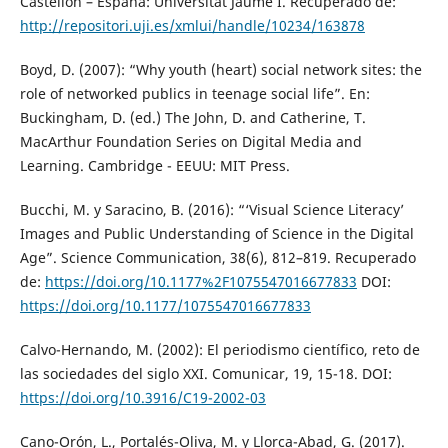
Castellón – España: Universitat Jaume I. Recuperado de:
http://repositori.uji.es/xmlui/handle/10234/163878
Boyd, D. (2007): “Why youth (heart) social network sites: the
role of networked publics in teenage social life”. En:
Buckingham, D. (ed.) The John, D. and Catherine, T.
MacArthur Foundation Series on Digital Media and
Learning. Cambridge - EEUU: MIT Press.
Bucchi, M. y Saracino, B. (2016): “‘Visual Science Literacy’
Images and Public Understanding of Science in the Digital
Age”. Science Communication, 38(6), 812–819. Recuperado
de:
https://doi.org/10.1177%2F1075547016677833
DOI:
https://doi.org/10.1177/1075547016677833
Calvo-Hernando, M. (2002): El periodismo científico, reto de
las sociedades del siglo XXI. Comunicar, 19, 15-18. DOI:
https://doi.org/10.3916/C19-2002-03
Cano-Orón, L., Portalés-Oliva, M. y Llorca-Abad, G. (2017).