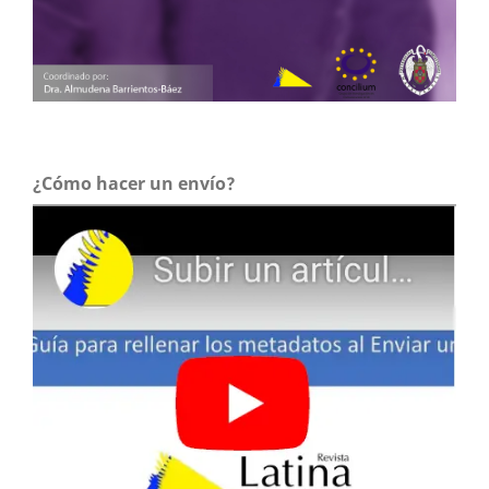
agendas in Santiago de Cuba.
Cuadernos Info,
155-177.
10.7764/cdi.44.1167
Suing A. (2016)
Configuration of television regulatory authorities in the
Andean countries.
Revista Latina De Comunicacion Social,
71
,
730-749.
10.4185/RLCS-2016-1118en
¿Cómo hacer un envío?