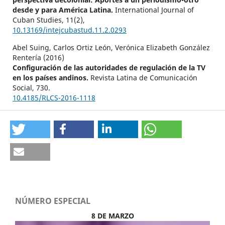
desde y para América Latina.
International Journal of
Cuban Studies,
11
(2),
10.13169/intejcubastud.11.2.0293
Abel Suing, Carlos Ortiz León, Verónica Elizabeth González
Rentería (2016)
Configuración de las autoridades de regulación de la TV
en los países andinos.
Revista Latina de Comunicación
Social,
730.
10.4185/RLCS-2016-1118
Ana Tamarit, Belén Puñal, Noemí Gabriela Sánchez
Cabrera (2020)
Un proceso de investigación-acción en la sierra andina
ecuatoriana. Radio Runacunapac y Radio Salinerito:
cuando la precariedad impide lo comunitario.
Intercom:
Revista Brasileira de Ciências da Comunicação,
43
(1),
129.
10.1590/1809-5844202017
Roa O.G.M. (2023)
NÚMERO ESPECIAL
A systematic review on communication for social change
(2015-2021).
Cuadernos Info,
332-354.
8 DE MARZO
10.7764/cdi.55.56201