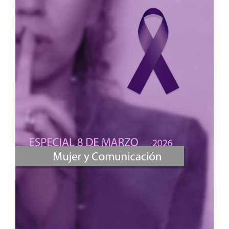
García R.A.d.F. (2022)
REPORTING IN THE FACE OF DOUBLE VULNERABILITY:
SAFETY OF WOMEN JOURNALISTS IN MEXICO, COLOMBIA
AND HONDURAS (2012-2018).
IC Revista Cientifica De
Informacion Y Comunicacion,
19
,
675-702.
10.12795/IC.2022.I19.29
Ulloa C. (2022)
Communication Laws in Left-Turning Governments:
Venezuela, Argentina, Bolivia, and Ecuador.
Revista
Republicana,
2022
(32),
43-67.
10.21017/rev.repub.2022.v32.a117
Alonso M.O. (2019)
Analysis of the cuban journalistic culture from the
decolonial perspective: Contributions to an
otherjournalism from and for latin america.
International
Journal of Cuban Studies,
11
(2),
293-309.
10.13169/INTEJCUBASTUD.11.2.0293
Zuñiga V.M. (2019)
In search of consensus: Political, media and public