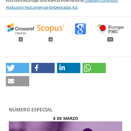
Esta obra está bajo una licencia internacional
Creative Commons
Atribución-NoComercial-SinDerivadas 4.0
.
0
0
11
NÚMERO ESPECIAL
8 DE MARZO