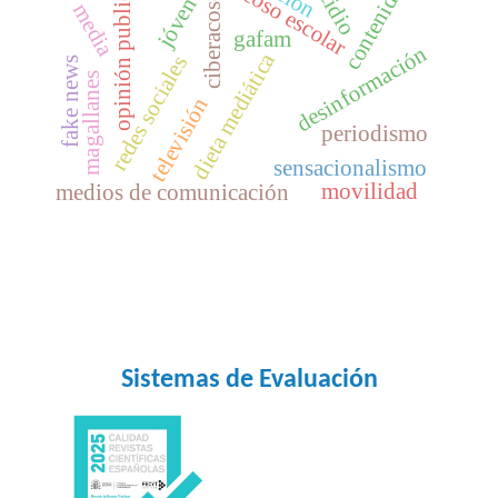
suicidio
contenidos
jóvenes
acoso escolar
opinión publica
ciberacoso
media
gafam
desinformación
dieta mediática
redes sociales
fake news
magallanes
televisión
periodismo
sensacionalismo
movilidad
medios de comunicación
Sistemas de Evaluación