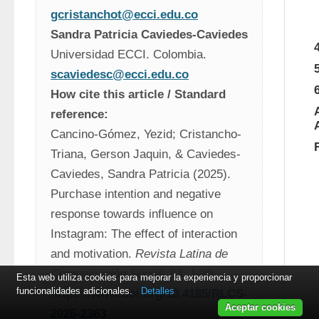
gcristanchot@ecci.edu.co
Sandra Patricia Caviedes-Caviedes
Universidad ECCI. Colombia.
scaviedesc@ecci.edu.co
How cite this article / Standard 
reference:
Cancino-Gómez, Yezid; Cristancho-
Triana, Gerson Jaquin, & Caviedes-
Caviedes, Sandra Patricia (2025). 
Purchase intention and negative 
response towards influence on 
Instagram: The effect of interaction 
and motivation. 
Revista Latina de 
Comunicación Social
, 83, 1-20. 
Esta web utiliza cookies para mejorar la experiencia y proporcionar
funcionalidades adicionales.
Detalles
https://www.doi.org/10.4185/RLCS-
Aceptar cookies
2025-2363