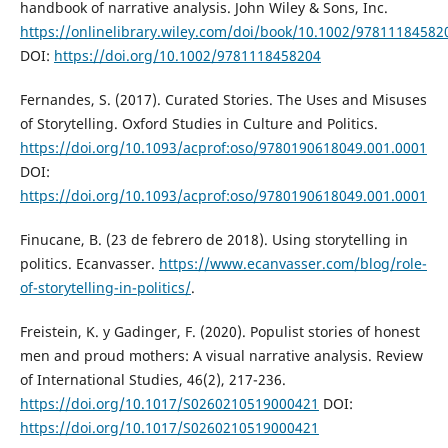
handbook of narrative analysis. John Wiley & Sons, Inc.
https://onlinelibrary.wiley.com/doi/book/10.1002/97811184582
DOI:
https://doi.org/10.1002/9781118458204
Fernandes, S. (2017). Curated Stories. The Uses and Misuses
of Storytelling. Oxford Studies in Culture and Politics.
https://doi.org/10.1093/acprof:oso/9780190618049.001.0001
DOI:
https://doi.org/10.1093/acprof:oso/9780190618049.001.0001
Finucane, B. (23 de febrero de 2018). Using storytelling in
politics. Ecanvasser.
https://www.ecanvasser.com/blog/role-
of-storytelling-in-politics/
.
Freistein, K. y Gadinger, F. (2020). Populist stories of honest
men and proud mothers: A visual narrative analysis. Review
of International Studies, 46(2), 217-236.
https://doi.org/10.1017/S0260210519000421
DOI:
https://doi.org/10.1017/S0260210519000421