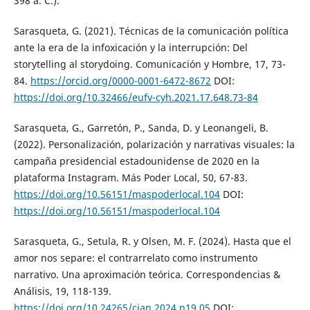
398 a. C.).
Sarasqueta, G. (2021). Técnicas de la comunicación política
ante la era de la infoxicación y la interrupción: Del
storytelling al storydoing. Comunicación y Hombre, 17, 73-
84.
https://orcid.org/0000-0001-6472-8672
DOI:
https://doi.org/10.32466/eufv-cyh.2021.17.648.73-84
Sarasqueta, G., Garretón, P., Sanda, D. y Leonangeli, B.
(2022). Personalización, polarización y narrativas visuales: la
campaña presidencial estadounidense de 2020 en la
plataforma Instagram. Más Poder Local, 50, 67-83.
https://doi.org/10.56151/maspoderlocal.104
DOI:
https://doi.org/10.56151/maspoderlocal.104
Sarasqueta, G., Setula, R. y Olsen, M. F. (2024). Hasta que el
amor nos separe: el contrarrelato como instrumento
narrativo. Una aproximación teórica. Correspondencias &
Análisis, 19, 118-139.
https://doi.org/10.24265/cian.2024.n19.05
DOI: