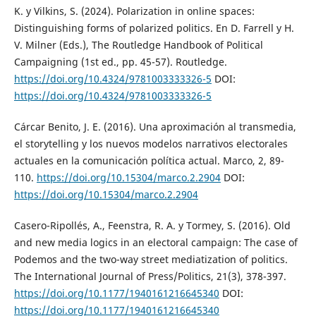
K. y Vilkins, S. (2024). Polarization in online spaces:
Distinguishing forms of polarized politics. En D. Farrell y H.
V. Milner (Eds.), The Routledge Handbook of Political
Campaigning (1st ed., pp. 45-57). Routledge.
https://doi.org/10.4324/9781003333326-5
DOI:
https://doi.org/10.4324/9781003333326-5
Cárcar Benito, J. E. (2016). Una aproximación al transmedia,
el storytelling y los nuevos modelos narrativos electorales
actuales en la comunicación política actual. Marco, 2, 89-
110.
https://doi.org/10.15304/marco.2.2904
DOI:
https://doi.org/10.15304/marco.2.2904
Casero-Ripollés, A., Feenstra, R. A. y Tormey, S. (2016). Old
and new media logics in an electoral campaign: The case of
Podemos and the two-way street mediatization of politics.
The International Journal of Press/Politics, 21(3), 378-397.
https://doi.org/10.1177/1940161216645340
DOI:
https://doi.org/10.1177/1940161216645340