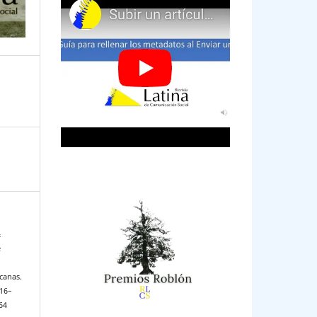
&
e
icanas.
916–
64