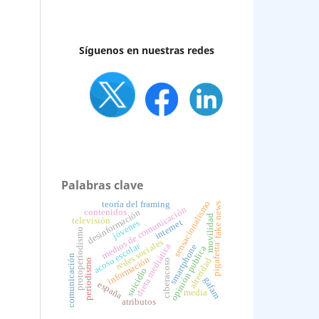
Síguenos en nuestras redes
Palabras clave
sensacionalismo
teoría del framing
fake news
medios de comunicación
desinformación
contenidos
movilidad
televisión
jóvenes
internet
protoperiodismo
redes sociales
acoso escolar
dieta mediática
pigafetta
smartphone
opinión publica
comunicación
información
alteridad
periodismo
ciberacoso
suicidio
gafam
españa
media
atributos