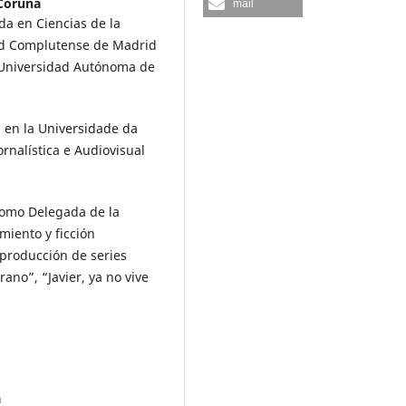
 Coruña
mail
da en Ciencias de la
ad Complutense de Madrid
a Universidad Autónoma de
 en la Universidade da
rnalística e Audiovisual
como Delegada de la
miento y ficción
a producción de series
ano”, “Javier, ya no vive
a