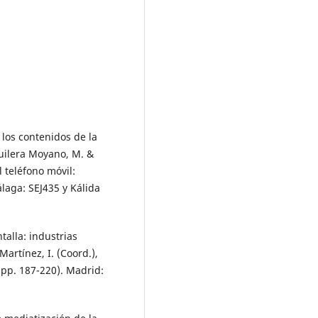
 los contenidos de la
guilera Moyano, M. &
l teléfono móvil:
laga: SEJ435 y Kálida
talla: industrias
Martínez, I. (Coord.),
(pp. 187-220). Madrid: