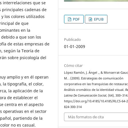
s interrelaciones que se
s principales cadenas de
y los colores utilizados
PDF
EPUB
principal de que
ominantes en la
 debido a que son los
Publicado
sofía de estas empresas de
01-01-2009
, según la Teoría de
rán sobre psicología del
Cómo citar
López Ramón, J. Ángel ., & Monserrat-Gauch
muy amplio y en él operan
M. . (2009). Estrategias de comunicación
la tipografía, el color,
corporativa en las franquicias de restaurac
Análisis cromático de la identidad visual.
Re
ca, la aplicación de la
Latina De Comunicación Social
, (64), 300–314
hora de establecer el
https://doi.org/10.4185/10.4185/RLCS-64-
se centra en el aspecto
824-300-314
 operativas en el sector
Más formatos de cita
pañol, partiendo de la
color no es casual.