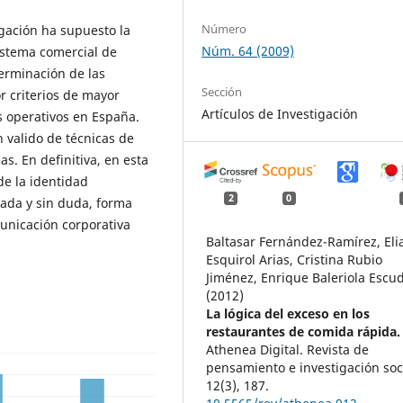
Número
gación ha supuesto la
Núm. 64 (2009)
sistema comercial de
terminación de las
Sección
r criterios de mayor
Artículos de Investigación
 operativos en España.
n valido de técnicas de
as. En definitiva, en esta
de la identidad
2
0
onada y sin duda, forma
municación corporativa
Baltasar Fernández-Ramírez, Eli
Esquirol Arias, Cristina Rubio
Jiménez, Enrique Baleriola Escu
(2012)
La lógica del exceso en los
restaurantes de comida rápida.
Athenea Digital. Revista de
pensamiento e investigación soci
12
(3),
187.