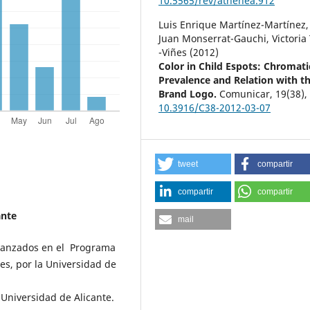
10.5565/rev/athenea.912
Luis Enrique Martínez-Martínez,
Juan Monserrat-Gauchi, Victoria 
-Viñes (2012)
Color in Child Espots: Chromati
Prevalence and Relation with t
Brand Logo.
Comunicar,
19
(38)
10.3916/C38-2012-03-07
tweet
compartir
compartir
compartir
ante
mail
Avanzados en el Programa
es, por la Universidad de
 Universidad de Alicante.