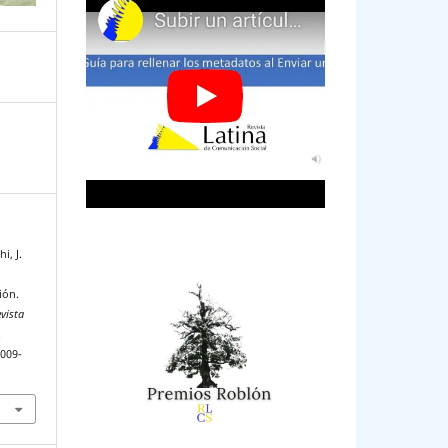
i, J.
ión.
vista
.
2009-