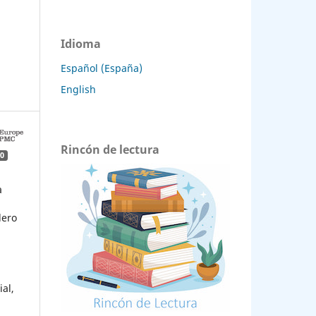
Idioma
Español (España)
English
Rincón de lectura
0
a
dero
al,