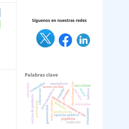
Síguenos en nuestras redes
Palabras clave
contenidos
smartphone
desinformación
identidad
movilidad
acoso escolar
media
españa
dieta mediática
suicidio
hábitos
jóvenes
ciberacoso
cocina de producto
medios de comunicación
redes sociales
periodismo
atributos
televisión
gastronomía
restaurante
productoras
opinión publica
pigafetta
tradición