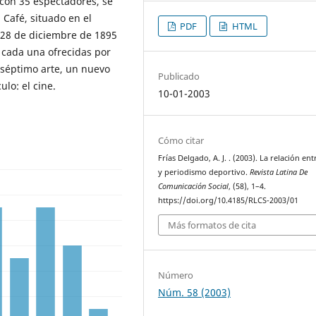
 con 35 espectadores, se
 Café, situado en el
PDF
HTML
l 28 de diciembre de 1895
s cada una ofrecidas por
 séptimo arte, un nuevo
Publicado
lo: el cine.
10-01-2003
Cómo citar
Frías Delgado, A. J. . (2003). La relación ent
y periodismo deportivo.
Revista Latina De
Comunicación Social
, (58), 1–4.
https://doi.org/10.4185/RLCS-2003/01
Más formatos de cita
Número
Núm. 58 (2003)