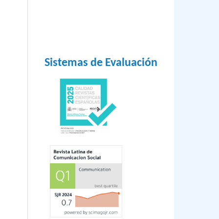
),
t
21)
Sistemas de Evaluación
nsa
e
30
(2),
s
 in
iew
a,
10
,