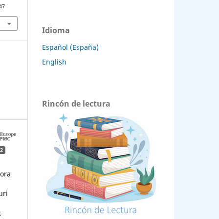
47
Idioma
Español (España)
English
Rincón de lectura
2
lora
uri
k