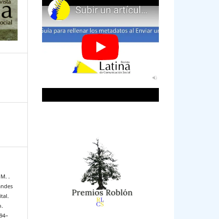
 M. .
andes
tal.
o.
594–