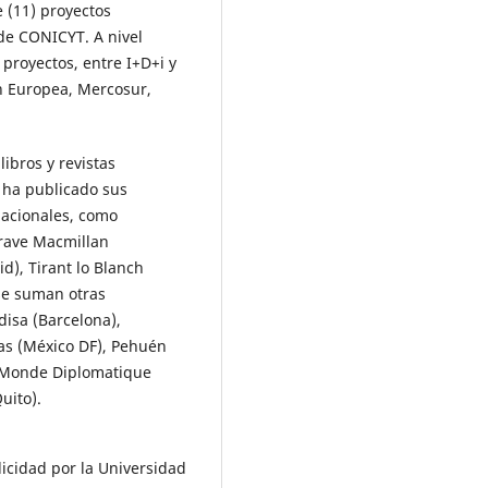
Corrochano C.M.C. (2021)
 (11) proyectos
The (invisible) role of translator
de CONICYT. A nivel
and interpreters during COVID-
 proyectos, entre I+D+i y
Study of El País publications.
Hi
n Europea, Mercosur,
20
(2),
305-330.
10.21071/HIKMA.V20I2.13380
ibros y revistas
s ha publicado sus
nacionales, como
grave Macmillan
d), Tirant lo Blanch
 se suman otras
disa (Barcelona),
las (México DF), Pehuén
Le Monde Diplomatique
uito).
icidad por la Universidad