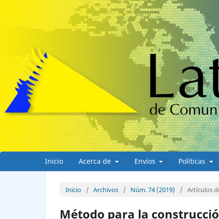
Inicio
Acerca de
Envíos
Políticas
Inicio
/
Archivos
/
Núm. 74 (2019)
/
Artículos d
Método para la construcci