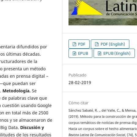
PDF
PDF (English)
mentaria difundidos por
EPUB
EPUB (English)
os últimas décadas.
ructuradores de la
ulo presenta un método
Publicado
adas en prensa digital –
28-02-2019
go—que puedan ser
o.
Metodología.
Se
e de palabras clave que
Cómo citar
en cuestión usando Google
Sánchez Sabaté, R. ., del Valle, C., & Mensa,
n en total más de 2500
(2019). Método para la construcción de gr
ilenos y se almacenaron de
corpus temáticos de noticias de prensa digi
 Big Data.
Discusión y
Hacia un corpus sobre el hecho alimentari
ilitudes de los resultados
Revista Latina De Comunicación Social
, (74), 