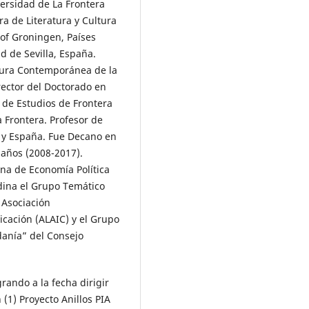
iversidad de La Frontera
2018.
Revista Internacional de
ra de Literatura y Cultura
Comunicación y Desarrollo (RICD
4
(16),
 of Groningen, Países
10.15304/ricd.4.16.8388
d de Sevilla, España.
tura Contemporánea de la
Mabel Gracia-Arnaiz, Montserra
García-Oliva, Flavia Demonte (20
irector del Doctorado en
Retóricas del hambre en la pre
 de Estudios de Frontera
digital española (2015-2018): d
a Frontera. Profesor de
penurias que vienen y se van.
 y España. Fue Decano en
Revista de Antropología Social,
 años (2008-2017).
135.
10.5209/raso.77895
ina de Economía Política
dina el Grupo Temático
Cedillo Corrochano C.M. (2023)
 Asociación
Media (in)visibility of translator
cación (ALAIC) y el Grupo
and interpreters during the war
Ukraine: analysis of El Mundo’s
danía” del Consejo
publications.
Visual Review
International Visual Culture Rev
Revista Internacional De Cultur
grando a la fecha dirigir
10.37467/revvisual.v10.4622
(1) Proyecto Anillos PIA