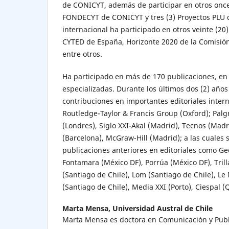
de CONICYT, además de participar en otros once
FONDECYT de CONICYT y tres (3) Proyectos PLU 
internacional ha participado en otros veinte (20)
CYTED de España, Horizonte 2020 de la Comisió
entre otros.
Ha participado en más de 170 publicaciones, en l
especializadas. Durante los últimos dos (2) año
contribuciones en importantes editoriales inter
Routledge-Taylor & Francis Group (Oxford); Pal
(Londres),
Siglo XXI-Akal (Madrid), Tecnos (Madri
(Barcelona), McGraw-Hill (Madrid); a las cuales
publicaciones anteriores en editoriales como Ge
Fontamara (México DF), Porrúa (México DF), Tril
(Santiago de Chile), Lom (Santiago de Chile), 
(Santiago de Chile), Media XXI (Porto), Ciespal (Q
Marta Mensa,
Universidad Austral de Chile
Marta Mensa es doctora en Comunicación y Publ