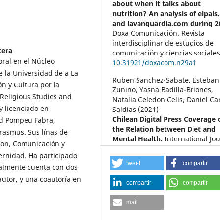
about when it talks about
nutrition? An analysis of elpai
and lavanguardia.com during 2
Doxa Comunicación. Revista
interdisciplinar de estudios de
tera
comunicación y ciencias sociale
ral en el Núcleo
10.31921/doxacom.n29a1
e la Universidad de a La
Ruben Sanchez-Sabate, Esteban
n y Cultura por la
Zunino, Yasna Badilla-Briones,
Religious Studies and
Natalia Celedon Celis, Daniel Ca
y licenciado en
Saldías (2021)
Chilean Digital Press Coverage 
ad Pompeu Fabra,
the Relation between Diet and
Erasmus. Sus línas de
Mental Health.
International Jo
íon, Comunicación y
of Environmental Research and
dernidad. Ha participado
Public Health,
18
(5),
2273.
tweet
compartir
ualmente cuenta con dos
10.3390/ijerph18052273
utor, y una coautoría en
compartir
compartir
Mabel Gracia-Arnaiz, Montserra
García-Oliva, Flavia Demonte (20
mail
The problem of hunger in Spain
analysis of digital media from 