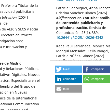
 Profesora Titular de la
Patricia SanMiguel, Anna Lehocz
atividad publicitaria.
Cristina Sánchez Blanco (2026)
 televisión
(2004)
Kidfluencers
en YouTube: anális
del contenido publicitario y
al del
profesionalización.
Revista de
 de AEIC y SLCS y socia
Comunicación,
25
(1),
389.
 Directora de
Revista
10.26441/RC-25.1-2026-4342
estigación son:
Kepa Paul Larrañaga, Mónica Ma
a e Innovación y
Monguí Monsalve, Celia Rangel,
Patricia Núñez-Gómez (2022)
Confinamiento y actividad
se de Madrid
comunicativa en línea de los ni
d y Relaciones Públicas.
tweet
compartir
y las niñas en España.
Palabra C
Nativos Digitales, Nuevas
25
(1),
1.
compartir
compartir
ación; Especialista en el
10.5294/pacla.2022.25.1.9
 Miembro del Grupo de
Silvia Durán Alonso (2022)
mail
mación en Nuevas
“Mamá, quiero ser youtuber”: 
ica de la International
realidad sin regular.
VISUAL REV
International Visual Culture Rev
rnational Communication
Revista Internacional de Cultura
ion Research and