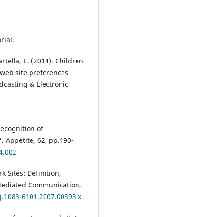
(2020)
Kid influencers in Spain:
understanding the themes the
address and preteens' engage
rial.
with their YouTube channels.
Heliyon,
6
(9),
e05056.
artella, E. (2014). Children
10.1016/j.heliyon.2020.e05056
 web site preferences
Elena Fernández Blanco, Merce
dcasting & Electronic
Ramos Gutiérrez (2022)
Los kid influencers como cread
de contenido.
VISUAL REVIEW.
International Visual Culture Rev
recognition of
Revista Internacional de Cultura
Visual,
10
(1),
1.
 Appetite, 62, pp.190-
10.37467/revvisual.v9.3553
4.002
Olga Kolotouchkina, Celia Range
k Sites: Definition,
Patricia Núñez Gómez (2023)
‐Mediated Communication,
Digital Media and Younger
Audiences.
Media and
/j.1083-6101.2007.00393.x
Communication,
11
(4),
124.
10.17645/mac.v11i4.7647