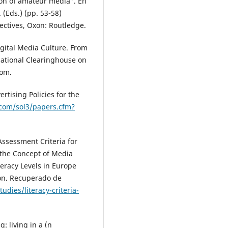
ion of amateur media”. En
 (Eds.) (pp. 53-58)
Esma Gökmen (2024)
Çocukları Hedef Alan YouTuber
ectives, Oxon: Routledge.
Videolarının Görüntü ve İçerik
Parametreleri Açısından Analizi
igital Media Culture. From
Yeni Medya Dergisi,
national Clearinghouse on
10.55609/yenimedya.1437374
com.
Paula Neira-Placer, Ana Visiers
(2023)
rtising Policies for the
valores asociados a juguetes en
.com/sol3/papers.cfm?
contenidos de canales YouTube
Estudio de caso.
Revista de
Comunicación de la SEECI,
57
,
1.
 Assessment Criteria for
10.15198/seeci.2024.57.e858
 the Concept of Media
Félix Ortega Mohedano (2025)
eracy Levels in Europe
Hábitos de Uso y Consumo de
on. Recuperado de
niñas y niños en la Economía de
udies/literacy-criteria-
atención: preferencias y publici
Sociedad e Infancias,
9
(1),
129.
10.5209/soci.101821
: living in a (n