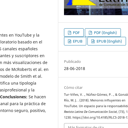
PDF
PDF (English)
entes en YouTube y la
EPUB
EPUB (English)
loratorio basado en el
 5 canales españoles
antes y suscriptores en
Publicado
on más visualizaciones de
28-06-2018
los de McRoberts et al. en
 modelo de Smith et al.
tifica una tipología
Cómo citar
siprofesional y la
Tur-Viñes, V. ., Núñez-Gómez, P. ., & Gonzá
Conclusiones:
Se hacen
Río, M. J. . (2018). Menores influyentes en
anal para la práctica de
YouTube. Un espacio para la responsabilid
ntorno seguro, positivo,
Revista Latina De Comunicación Social
, (73), 
1230. https://doi.org/10.4185/RLCS-2018-1
Más formatos de cita