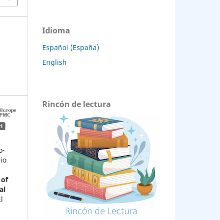
Idioma
Español (España)
English
Rincón de lectura
1
o-
io
 of
al
El