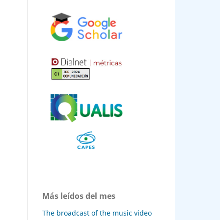
y
ment
des
ores
iew /
l,
Más leídos del mes
The broadcast of the music video