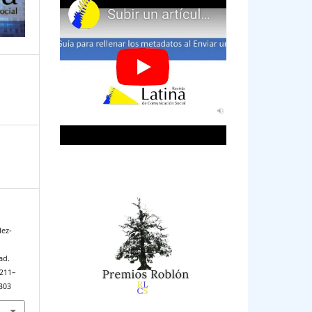
lez-
ad.
1211–
303