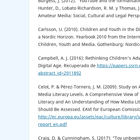
Burgess, J. (2012). “YouTube and the formalisat
Hunter, D., Lobato Richardson, R. M. y Thomas, J.
Amateur Media: Social, Cultural and Legal Persp
Carlsson, U. (2010). Children and Youth in the D
a Nordic Horizon. Yearbook 2010 from the Inter
Children, Youth and Media. Gothenburg: Nordi
Campbell, A. J. (2016): Rethinking Children's Adve
Digital Age. Recuperado de
https://papers.ssrn
abstract_id=2911892
Celot, P. & Pérez-Tornero, J. M. (2009): Study on
Media Literacy Levels. A Comprehensive View of
Literacy and An Understanding of How Media Lit
Should Be Assessed. EAVI for European Comissi
http://ec.europa.eu/assets/eac/culture/library/st
report_en.pdf
Craig, D. & Cunningham, S. (2017): “Toy unboxing