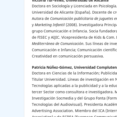
Victoria Tur-Viñes,
Universidad de Alicante
Doctora en Sociología y Licenciada en Psicología.
Universidad de Alicante (España). Docente de cre
Autora de
Comunicación publicitaria de juguetes en
y
Marketing Infantil
(2008). Investigadora Princip
grupo Comunicación e Infancia. Socia fundadora
de FISEC y AIJIC. Vicepresidenta de Kids & Com.
Mediterránea de Comunicación
. Sus líneas de inv
Comunicación e Infancia; Comunicación científic
Creatividad en comunicación persuasiva.
Patricia Núñez-Gómez,
Universidad Compluten
Doctora en Ciencias de la Información; Publicida
Titular Universidad. Líneas de investigación en 
Tecnologías aplicadas a la publicidad y a la educ
tercer Sector como consultora e investigadora.
Investigación Socmedia y del Grupo Fonta (For
Tecnologías del Audiovisual). Presidenta Académ
Advertising Association. Miembro del ICA (Inte
Association) y de ECREA (European Communicat