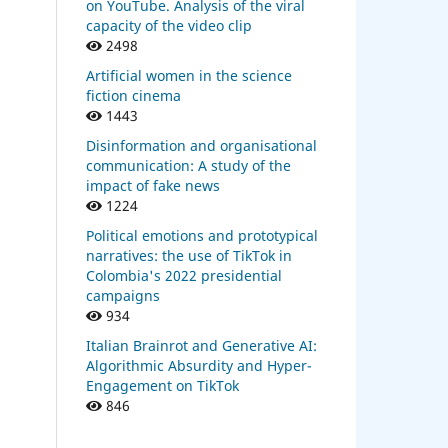
on YouTube. Analysis of the viral
capacity of the video clip
2498
Artificial women in the science
.
fiction cinema
1443
Disinformation and organisational
communication: A study of the
impact of fake news
 los
1224
:
Political emotions and prototypical
narratives: the use of TikTok in
Colombia's 2022 presidential
campaigns
934
Italian Brainrot and Generative AI:
 la
Algorithmic Absurdity and Hyper-
dad.
Engagement on TikTok
846