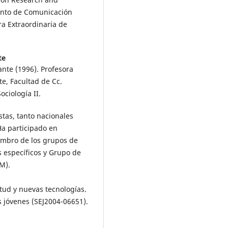
Visual,
10
(3),
1.
mento de Comunicación
10.37467/revvisual.v9.3601
ra Extraordinaria de
Stefano D'Antuono, Mauro Mola
Edoardo Nepote, Alberto Parola
(2023)
te
La formazione audiovisiva a
ante (1996). Profesora
distanza in ambito scolastico
te, Facultad de Cc.
durante il periodo pandemico.
ciología II.
Media Education,
14
(1),
95.
10.36253/me-14223
istas, tanto nacionales
Beatriz Feijoo, Adela López-Mart
Ha participado en
Patricia Núñez-Gómez (2022)
embro de los grupos de
Body and diet as sales pitches:
 específicos y Grupo de
Spanish teenagers’ perceptions
M).
about influencers’ impact on id
physical appearance.
El Profesi
de la información,
ntud y nuevas tecnologías.
10.3145/epi.2022.jul.12
os jóvenes (SEJ2004-06651).
Bárbara Castillo-Abdul, Luis M.
Romero-Rodríguez, Ana Larrea-A