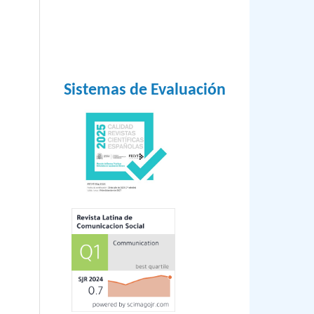
,
Sistemas de Evaluación
ínez,
eal
onal
yala