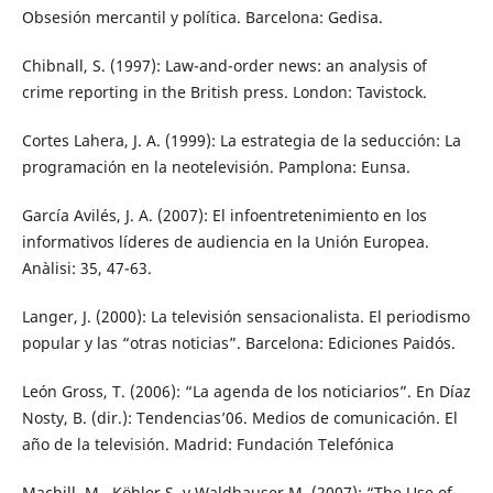
Obsesión mercantil y política. Barcelona: Gedisa.
Chibnall, S. (1997): Law-and-order news: an analysis of
crime reporting in the British press. London: Tavistock.
Cortes Lahera, J. A. (1999): La estrategia de la seducción: La
programación en la neotelevisión. Pamplona: Eunsa.
García Avilés, J. A. (2007): El infoentretenimiento en los
informativos líderes de audiencia en la Unión Europea.
Anàlisi: 35, 47-63.
Langer, J. (2000): La televisión sensacionalista. El periodismo
popular y las “otras noticias”. Barcelona: Ediciones Paidós.
León Gross, T. (2006): “La agenda de los noticiarios”. En Díaz
Nosty, B. (dir.): Tendencias’06. Medios de comunicación. El
año de la televisión. Madrid: Fundación Telefónica
Machill, M., Köhler S. y Waldhauser M. (2007): “The Use of