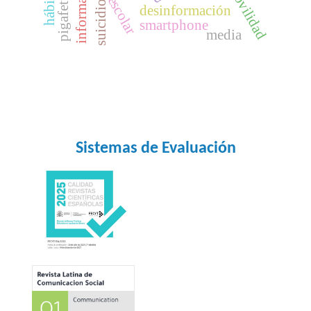
información
movilidad
hábitos
pigafetta
suicidio
desinformación
smartphone
media
Sistemas de Evaluación