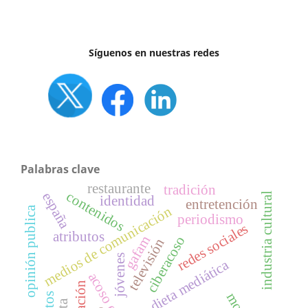
Síguenos en nuestras redes
Palabras clave
restaurante
tradición
contenidos
españa
industria cultural
identidad
entretención
medios de comunicación
opinión publica
periodismo
redes sociales
atributos
gafam
ciberacoso
televisión
jóvenes
dieta mediática
acoso escolar