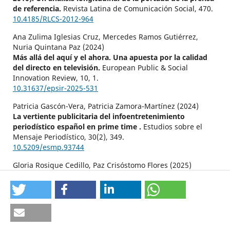
de referencia.
Revista Latina de Comunicación Social,
470.
10.4185/RLCS-2012-964
Ana Zulima Iglesias Cruz, Mercedes Ramos Gutiérrez,
Nuria Quintana Paz (2024)
Más allá del aquí y el ahora. Una apuesta por la calidad
del directo en televisión.
European Public & Social
Innovation Review,
10
,
1.
10.31637/epsir-2025-531
Patricia Gascón-Vera, Patricia Zamora-Martínez (2024)
La vertiente publicitaria del infoentretenimiento
periodístico español en prime time .
Estudios sobre el
Mensaje Periodístico,
30
(2),
349.
10.5209/esmp.93744
Gloria Rosique Cedillo, Paz Crisóstomo Flores (2025)
The Russian Invasion of Ukraine from the Infotainment
Perspective: Analysis of the Coverage by Spanish
Television.
Tripodos,
107.
10.51698/tripodos.2025.58.08
Julinda Molares Cardoso, Beatriz Legerén Lago, Carmen