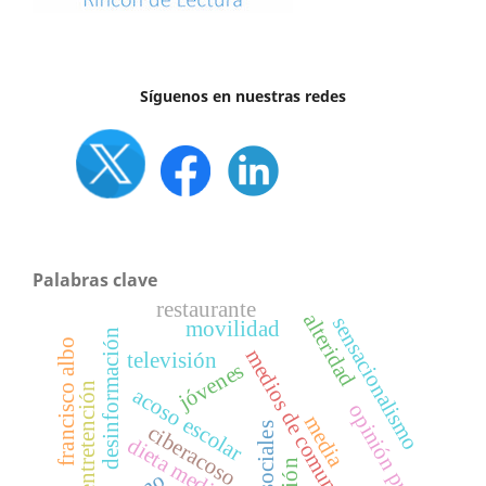
Síguenos en nuestras redes
Palabras clave
restaurante
alteridad
sensacionalismo
movilidad
desinformación
francisco albo
medios de comunicación
televisión
jóvenes
entretención
acoso escolar
opinión publica
media
redes sociales
ciberacoso
dieta mediática