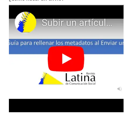
Technology Leadership Barriers for Women Engineers in
Latin AmericanStartups.
Proceedings of the Laccei
International Multi Conference for Engineering Education
and Technology,
10.18687/LEIRD2025.1.1.1114
Sanchez-Garcia V.E. (2024)
The Green Entrepreneurial Self-Efficacy as an Innovation
Factor That Enables the Creation of New Sustainable
Business.
Sustainability Switzerland,
16
(16),
10.3390/su16167197
Gupta S. (2024)
Integrating RegTech solutions for industry 4.0.
Integrating Regtech Solutions for Industry 4 0,
1-318.
10.4018/979-8-3693-3322-8
Cristófol-Rodríguez F.J. (2024)
(Dis) Connection of Political Discourse with Sustainable
Communication. Messages from Regional Candidates on
Social Media During Election Campaigns.
Profesional De
La Informacion,
33
(3),
10.3145/epi.2024.0305