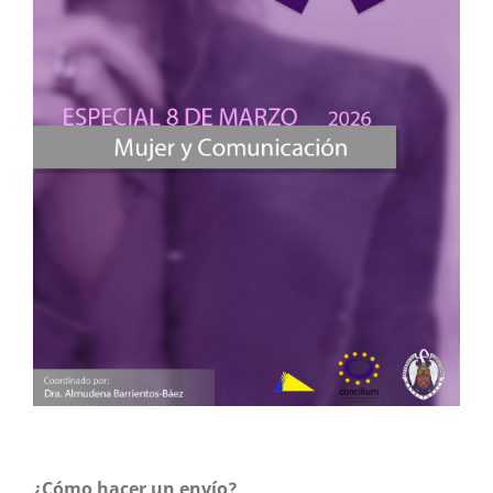
Revista de Comunicación de la SEECI,
58
,
1.
10.15198/seeci.2025.58.e898
Comesaña-Comesaña P. (2026)
Strategic Communication in Women-Led Start-Ups: An
Exploratory Study in Galicia.
Journalism and Media,
7
(1),
10.3390/journalmedia7010007
Anggreni L.S. (2026)
The Missing of Communication Context on
Womenpreneur Research between 1990 and 2022.
Jurnal
Komunikasi Malaysian Journal of Communication,
42
(2),
38-58.
10.17576/JKMJC-2026-4202-03
Sousa M.J. (2025)
Public Policies to Promote European Entrepreneurship
Projects and the Implementation of Sustainable
Development Goals.
Challenges of Social
Entrepreneurship to Sustainable Development Goals,
101-
116.
Martínez Almendares W.S. (2025)
¿Cómo hacer un envío?