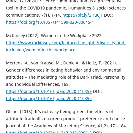
Matta, G. (2020). Science communication as a preventative
tool in the COVID19 pandemic. Humanities & social sciences
communications, 7(1), 1-14.
https://bit.ly/3lru6jF
DOI:
https://doi.org/10.1057/s41599-020-00645-1
McKinsey (2022). Women in the Workplace 2022.
https://www.mckinsey.com/featured-insights/diversity-and-
inclusion/women-in-the-workplace
Mertens, A., von Krause, M., Denk, A., & Heitz, T. (2021).
Gender differences in eating behavior and environmental
attitudes – The mediating role of the Dark Triad. Personality
and Individual Differences, 168.
https://doi.org/10.1016/j.paid.2020.110359
DOI:
https://doi.org/10.1016/j.paid.2020.110359
Olson. (2013). It’s not easy being green: the effects of
attribute tradeoffs on green product preference and choice.
Journal of the Academy of Marketing Science, 41(2), 171-184.
https://doi.org/10.1007/s11747-012-0305-6
DOI: