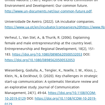
Environment and Development: Our common future.
http://www.un-documents.net/our-common-future.pdf
.
Universidade De Aveiro. (2022). UA incubator companies.
https://www.ua.pt/en/incubator/companies%20https://www.f6
Verheul, I., Van Stel, A., & Thurik, R. (2006). Explaining
female and male entrepreneurship at the country level.
Entrepreneurship and Regional Development, 18(2), 151-
183.
https://doi.org/10.1080/08985620500532053
DOI:
https://doi.org/10.1080/08985620500532053
Wiesenberg, Godulla, A., Tengler, K., Noelle, I. M., Kloss, J.,
Klein, N., & Eeckhout, D. (2020). Key challenges in strategic
start-up communication: A systematic literature review and
an explorative study. Journal of Communication
Management, 24(1), 49-64.
https://doi.org/10.1108/JCOM-
10-2019-0129
DOI:
https://doi.org/10.1108/JCOM-10-2019-
0129