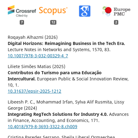
7
12
2
Roqayah Alhazmi (2026)
Digital Horizons: Reimagining Business in the Tech Era.
Lecture Notes in Networks and Systems,
1570
,
83.
10.1007/978-3-032-00329-4_7
Liliete Simões Matias (2025)
Contributos do Turismo para uma Educação
Intercultural.
European Public & Social Innovation Review,
10
,
1.
10.31637/epsir-2025-1212
Libeesh P. C., Mohammad Irfan, Sylva Alif Rusmita, Lissy
George (2024)
Integrating RegTech Solutions for Industry 4.0.
Advances
in Finance, Accounting, and Economics,
171.
10.4018/979-8-3693-3322-8.ch009
Cristina Paredes Serrano, Sheila Liberal Ormaechea,