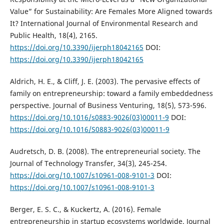
Value” for Sustainability: Are Females More Aligned towards
It? International Journal of Environmental Research and
Public Health, 18(4), 2165.
https://doi.org/10.3390/ijerph18042165
DOI:
https://doi.org/10.3390/ijerph18042165
Aldrich, H. E., & Cliff, J. E. (2003). The pervasive effects of
family on entrepreneurship: toward a family embeddedness
perspective. Journal of Business Venturing, 18(5), 573-596.
https://doi.org/10.1016/s0883-9026(03)00011-9
DOI:
https://doi.org/10.1016/S0883-9026(03)00011-9
Audretsch, D. B. (2008). The entrepreneurial society. The
Journal of Technology Transfer, 34(3), 245-254.
https://doi.org/10.1007/s10961-008-9101-3
DOI:
https://doi.org/10.1007/s10961-008-9101-3
Berger, E. S. C., & Kuckertz, A. (2016). Female
entrepreneurship in startup ecosystems worldwide. Journal