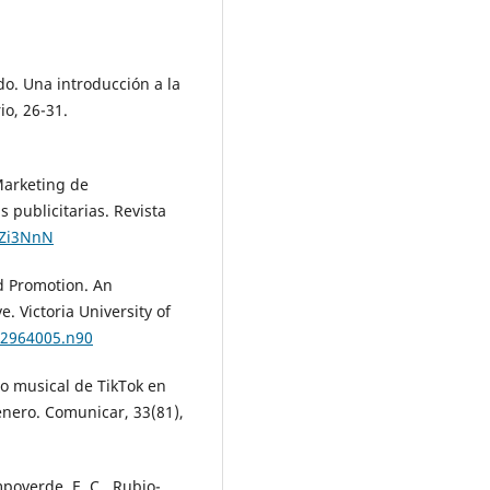
do. Una introducción a la
io, 26-31.
 Marketing de
 publicitarias. Revista
/KZi3NnN
nd Promotion. An
 Victoria University of
12964005.n90
o musical de TikTok en
énero. Comunicar, 33(81),
mpoverde, E. C., Rubio-