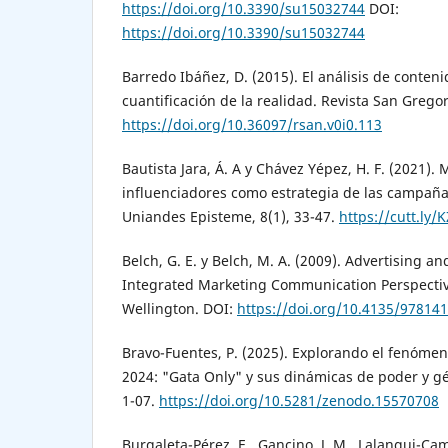
https://doi.org/10.3390/su15032744
DOI:
https://doi.org/10.3390/su15032744
Barredo Ibáñez, D. (2015). El análisis de conteni
cuantificación de la realidad. Revista San Gregor
https://doi.org/10.36097/rsan.v0i0.113
Bautista Jara, Á. A y Chávez Yépez, H. F. (2021).
influenciadores como estrategia de las campañas
Uniandes Episteme, 8(1), 33-47.
https://cutt.ly
Belch, G. E. y Belch, M. A. (2009). Advertising a
Integrated Marketing Communication Perspective.
Wellington. DOI:
https://doi.org/10.4135/97814
Bravo-Fuentes, P. (2025). Explorando el fenómen
2024: "Gata Only" y sus dinámicas de poder y g
1-07.
https://doi.org/10.5281/zenodo.15570708
Burgaleta-Pérez, E., Gancino, J. M., Lalangui-Ca