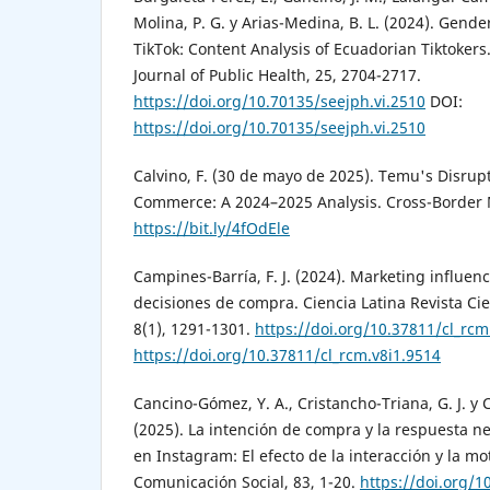
Molina, P. G. y Arias-Medina, B. L. (2024). Gende
TikTok: Content Analysis of Ecuadorian Tiktoker
Journal of Public Health, 25, 2704-2717.
https://doi.org/10.70135/seejph.vi.2510
DOI:
https://doi.org/10.70135/seejph.vi.2510
Calvino, F. (30 de mayo de 2025). Temu's Disrupt
Commerce: A 2024–2025 Analysis. Cross-Border
https://bit.ly/4fOdEle
Campines-Barría, F. J. (2024). Marketing influen
decisiones de compra. Ciencia Latina Revista Cien
8(1), 1291-1301.
https://doi.org/10.37811/cl_rcm
https://doi.org/10.37811/cl_rcm.v8i1.9514
Cancino-Gómez, Y. A., Cristancho-Triana, G. J. y 
(2025). La intención de compra y la respuesta ne
en Instagram: El efecto de la interacción y la mo
Comunicación Social, 83, 1-20.
https://doi.org/1