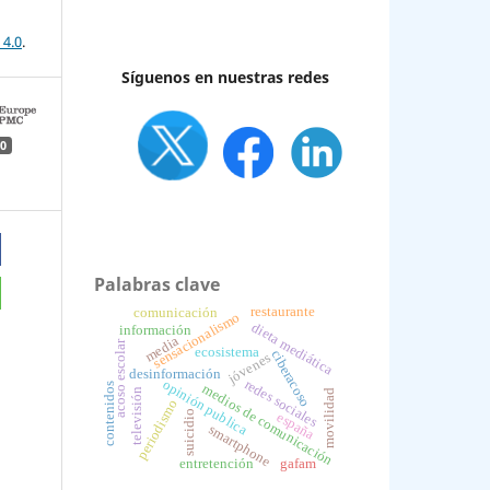
 4.0
.
Síguenos en nuestras redes
0
Palabras clave
restaurante
comunicación
sensacionalismo
dieta mediática
información
media
acoso escolar
ecosistema
ciberacoso
jóvenes
desinformación
redes sociales
opinión publica
contenidos
medios de comunicación
televisión
movilidad
periodismo
suicidio
españa
smartphone
entretención
gafam