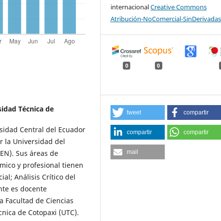
internacional
Creative Commons
Atribución-NoComercial-SinDerivadas
0
0
sidad Técnica de
tweet
compartir
sidad Central del Ecuador
compartir
compartir
r la Universidad del
AEN). Sus áreas de
mail
mico y profesional tienen
al; Análisis Crítico del
nte es docente
a Facultad de Ciencias
cnica de Cotopaxi (UTC).