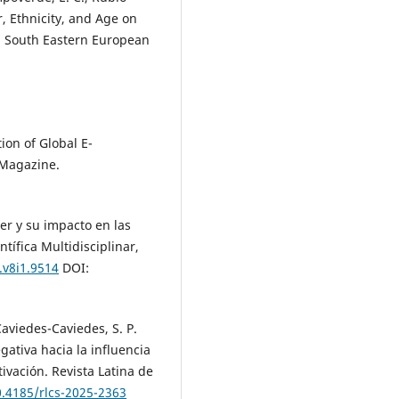
r, Ethnicity, and Age on
s. South Eastern European
ion of Global E-
 Magazine.
cer y su impacto en las
tífica Multidisciplinar,
.v8i1.9514
DOI:
Caviedes-Caviedes, S. P.
gativa hacia la influencia
tivación. Revista Latina de
0.4185/rlcs-2025-2363