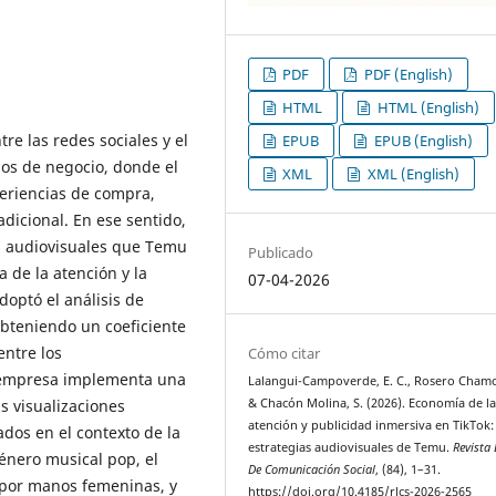
PDF
PDF (English)
HTML
HTML (English)
tre las redes sociales y el
EPUB
EPUB (English)
os de negocio, donde el
XML
XML (English)
periencias de compra,
dicional. En ese sentido,
ias audiovisuales que Temu
Publicado
 de la atención y la
07-04-2026
doptó el análisis de
obteniendo un coeficiente
entre los
Cómo citar
empresa implementa una
Lalangui-Campoverde, E. C., Rosero Chamor
& Chacón Molina, S. (2026). Economía de l
s visualizaciones
atención y publicidad inmersiva en TikTok:
dos en el contexto de la
estrategias audiovisuales de Temu.
Revista 
énero musical pop, el
De Comunicación Social
, (84), 1–31.
s por manos femeninas, y
https://doi.org/10.4185/rlcs-2026-2565