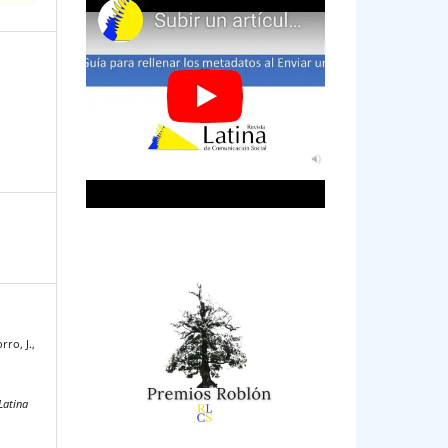
ro, J.,
a
Latina