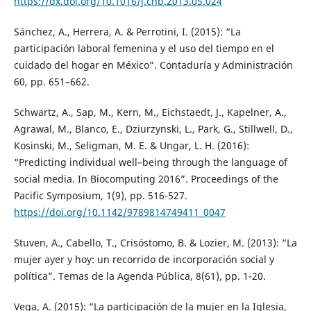
https://dx.doi.org/10.1016/j.chb.2013.05.024
Sánchez, A., Herrera, A. & Perrotini, I. (2015): “La
participación laboral femenina y el uso del tiempo en el
cuidado del hogar en México”. Contaduría y Administración
60, pp. 651–662.
Schwartz, A., Sap, M., Kern, M., Eichstaedt, J., Kapelner, A.,
Agrawal, M., Blanco, E., Dziurzynski, L., Park, G., Stillwell, D.,
Kosinski, M., Seligman, M. E. & Ungar, L. H. (2016):
“Predicting individual well–being through the language of
social media. In Biocomputing 2016”. Proceedings of the
Pacific Symposium, 1(9), pp. 516-527.
https://doi.org/10.1142/9789814749411_0047
Stuven, A., Cabello, T., Crisóstomo, B. & Lozier, M. (2013): “La
mujer ayer y hoy: un recorrido de incorporación social y
política”. Temas de la Agenda Pública, 8(61), pp. 1-20.
Vega, A. (2015): “La participación de la mujer en la Iglesia,