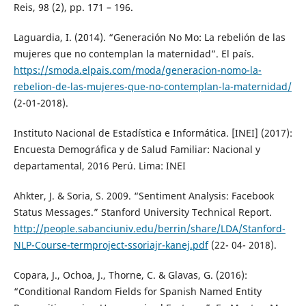
Reis, 98 (2), pp. 171 – 196.
Laguardia, I. (2014). “Generación No Mo: La rebelión de las
mujeres que no contemplan la maternidad”. El país.
https://smoda.elpais.com/moda/generacion-nomo-la-
rebelion-de-las-mujeres-que-no-contemplan-la-maternidad/
(2-01-2018).
Instituto Nacional de Estadística e Informática. [INEI] (2017):
Encuesta Demográfica y de Salud Familiar: Nacional y
departamental, 2016 Perú. Lima: INEI
Ahkter, J. & Soria, S. 2009. “Sentiment Analysis: Facebook
Status Messages.” Stanford University Technical Report.
http://people.sabanciuniv.edu/berrin/share/LDA/Stanford-
NLP-Course-termproject-ssoriajr-kanej.pdf
(22- 04- 2018).
Copara, J., Ochoa, J., Thorne, C. & Glavas, G. (2016):
“Conditional Random Fields for Spanish Named Entity