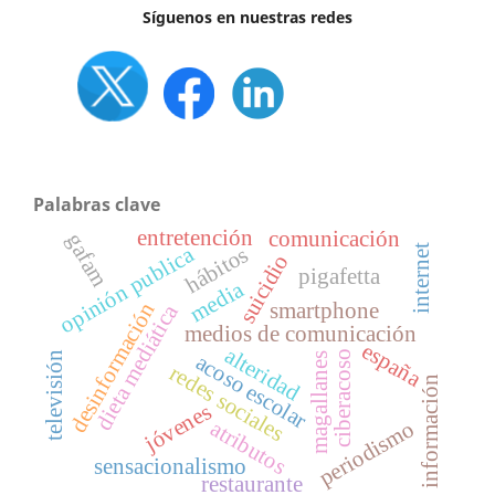
Síguenos en nuestras redes
Palabras clave
entretención
comunicación
gafam
opinión publica
internet
hábitos
suicidio
pigafetta
media
desinformación
smartphone
dieta mediática
medios de comunicación
españa
alteridad
ciberacoso
televisión
acoso escolar
magallanes
redes sociales
información
jóvenes
periodismo
atributos
sensacionalismo
restaurante