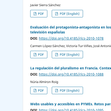
Javier Sierra Sánchez
PDF
PDF (English)
Evaluación del protagonista-antagonista en los
televisión españolas
DOI:
https://doi.org/10.4185/rlcs-2010-1078
Carmen López-Sánchez, Victoria Tur-Viñes, José Antonio
PDF
PDF (English)
La regulación del pluralismo en Francia. Contex
DOI:
https://doi.org/10.4185/rlcs-2010-1088
Núria Almiron Roig
PDF
PDF (English)
Webs usables y accesibles en PYMEs. Retos para
DOI:
https://doi.org/10.4185/rlcs-2010-1095