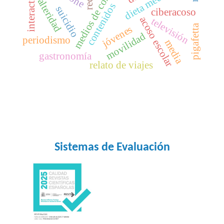
medios de comunicación
interactividad
dieta mediática
alteridad
contenidos
suicidio
ciberacoso
acoso escolar
televisión
pigafetta
jóvenes
movilidad
periodismo
media
gastronomía
relato de viajes
Sistemas de Evaluación