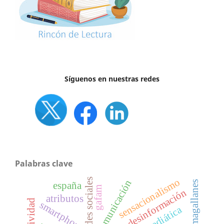
Síguenos en nuestras redes
Palabras clave
sensacionalismo
redes sociales
magallanes
españa
gafam
desinformación
atributos
smartphone