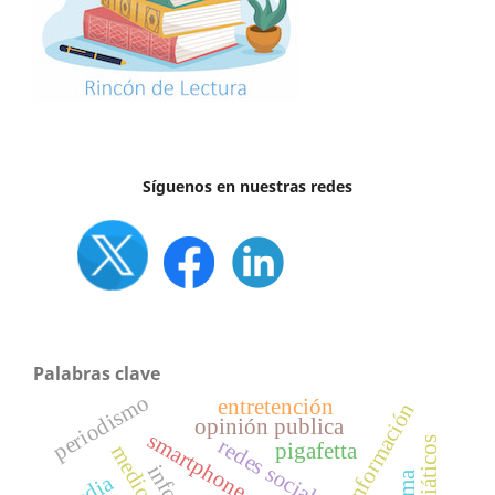
Síguenos en nuestras redes
Palabras clave
periodismo
entretención
desinformación
opinión publica
smartphone
redes sociales
pigafetta
media