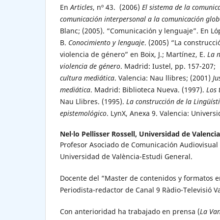
En
Articles
, nº 43. (2006)
El sistema de la comunic
comunicación interpersonal a la comunicación glob
Blanc; (2005). “Comunicación y lenguaje”. En Lóp
B.
Conocimiento y lenguaje
. (2005) “La construcci
violencia de género” en Boix, J.; Martínez, E.
La n
violencia de género
. Madrid: Iustel, pp. 157-207;
cultura mediática
. Valencia: Nau llibres; (2001)
Ju
mediática
. Madrid: Biblioteca Nueva. (1997).
Los 
Nau Llibres. (1995).
La construcción de la Lingüíst
epistemológico
. LynX, Anexa 9. Valencia: Univers
Nel·lo Pellisser Rossell,
Universidad de Valencia
Profesor Asociado de Comunicación Audiovisual 
Universidad de València-Estudi General.
Docente del “Master de contenidos y formatos en 
Periodista-redactor de Canal 9 Ràdio-Televisió 
Con anterioridad ha trabajado en prensa (
La Va