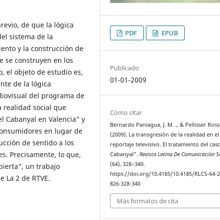
evio, de que la lógica
PDF
EPUB
el sistema de la
iento y la construcción de
ue se construyen en los
Publicado
 el objeto de estudio es,
01-01-2009
nte de la lógica
diovisual del programa de
a realidad social que
Cómo citar
del Cabanyal en Valencia” y
Bernardo Paniagua, J. M. ., & Pellisser Rossel
consumidores en lugar de
(2009). La transgresión de la realidad en el
ucción de sentido a los
reportaje televisivo. El tratamiento del cas
s. Precisamente, lo que,
Cabanyal”.
Revista Latina De Comunicación S
(64), 328–340.
bierta”, un trabajo
https://doi.org/10.4185/10.4185/RLCS-64-
de La 2 de RTVE.
826-328-340
Más formatos de cita