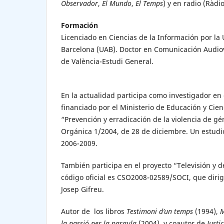
Observador
,
El Mundo
,
El Temps
) y en radio (Ràdio
Formación
Licenciado en Ciencias de la Información por l
Barcelona (UAB). Doctor en Comunicación Audiov
de València-Estudi General.
En la actualidad participa como investigador en 
financiado por el Ministerio de Educación y Cien
“Prevención y erradicación de la violencia de gé
Orgánica 1/2004, de 28 de diciembre. Un estudio
2006-2009.
También participa en el proyecto “Televisión y d
código oficial es CSO2008-02589/SOCI, que dirige
Josep Gifreu.
Autor de los libros
Testimoni d’un temps
(1994),
M
la passió per la paraula
(2004), y coautor de
Justi