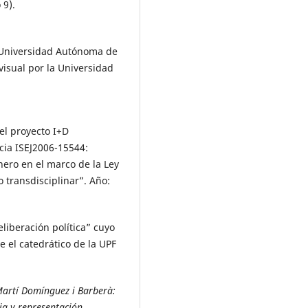
 9).
a Universidad Autónoma de
isual por la Universidad
el proyecto I+D
cia ISEJ2006-15544:
nero en el marco de la Ley
 transdisciplinar”. Año:
eliberación política” cuyo
 el catedrático de la UPF
artí Domínguez i Barberà:
cia y representación