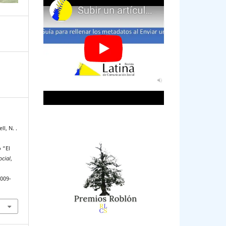
l, N. .
o “El
ocial
,
2009-