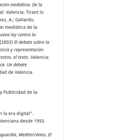
ación mediática. De la
al
. Valencia: Tirant lo
ez, A.; Gallardo,
ón mediática de la
ueva ley contra la
 (2003)
El debate sobre la
sticia y representación
textos, el texto
. Valencia:
ica. Un debate
idad de Valencia.
y Publicidad de la
la era digital”.
Valenciana desde 1993.
nguardia
,
Mediterráneo
,
El