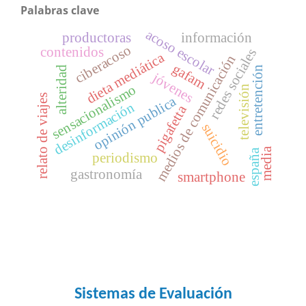
Palabras clave
acoso escolar
productoras
información
ciberacoso
contenidos
redes sociales
dieta mediática
medios de comunicación
gafam
alteridad
entretención
jóvenes
sensacionalismo
televisión
relato de viajes
opinión publica
desinformación
pigafetta
suicidio
media
españa
periodismo
gastronomía
smartphone
Sistemas de Evaluación