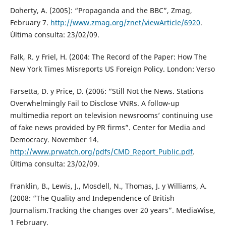
Doherty, A. (2005): “Propaganda and the BBC”, Zmag,
February 7.
http://www.zmag.org/znet/viewArticle/6920
.
Última consulta: 23/02/09.
Falk, R. y Friel, H. (2004: The Record of the Paper: How The
New York Times Misreports US Foreign Policy. London: Verso
Farsetta, D. y Price, D. (2006: “Still Not the News. Stations
Overwhelmingly Fail to Disclose VNRs. A follow-up
multimedia report on television newsrooms’ continuing use
of fake news provided by PR firms”. Center for Media and
Democracy. November 14.
http://www.prwatch.org/pdfs/CMD_Report_Public.pdf
.
Última consulta: 23/02/09.
Franklin, B., Lewis, J., Mosdell, N., Thomas, J. y Williams, A.
(2008: “The Quality and Independence of British
Journalism.Tracking the changes over 20 years”. MediaWise,
1 February.