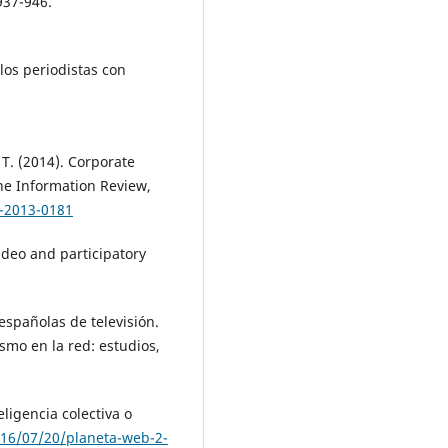
937-946.
Victor Wilfredo Bohorquez-Lopez
Ana Elizabeth Gómez-Burns, Sofí
Estremadoyro-Bejarano, Arturo
los periodistas con
Moisés Salazar-Monroy (2025)
.
Revisión de literatura sobre
transmedia y narrativa usando
algoritmo de aprendizaje
T. (2014). Corporate
automático no supervisado.
Rev
de Comunicación,
24
(2),
17.
ne Information Review,
10.26441/RC24.2-2025-3942
7-2013-0181
Rodríguez-Bazán G. (2024)
ideo and participatory
YouTube as a platform for the
exercise of cyber journalism: a 
study of the Cuban media
Escambray and Invasor.
Cuader
 españolas de televisión.
Info,
69-91.
ismo en la red: estudios,
10.7764/cdi.57.63773
Avendaño C.W.R. (2024)
eligencia colectiva o
Self-directed training model in
digital channels in the universi
016/07/20/planeta-web-2-