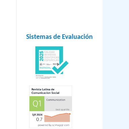
I.
Sistemas de Evaluación
aya,
mán,
a
C
e,
rch,
a
ues