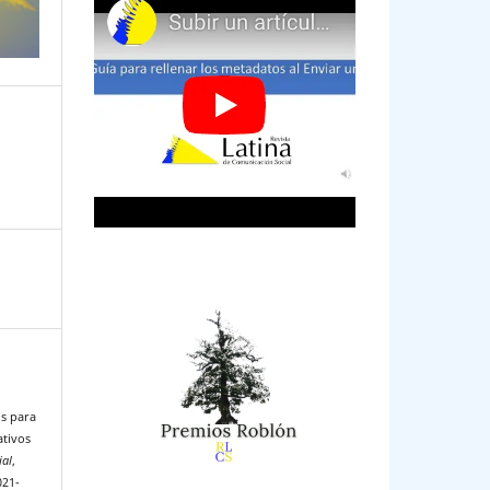
is para
ativos
ial
,
021-