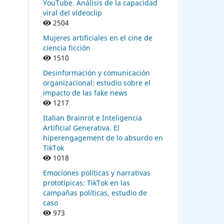
YouTube. Análisis de la capacidad
,
viral del vídeoclip
a C.
2504
Mujeres artificiales en el cine de
ciencia ficción
1510
 un
Desinformación y comunicación
ista
organizacional: estudio sobre el
impacto de las fake news
1217
Italian Brainrot e Inteligencia
Artificial Generativa. El
hiperengagement de lo absurdo en
case
TikTok
1018
nos
Emociones políticas y narrativas
prototípicas: TikTok en las
campañas políticas, estudio de
caso
973
ty