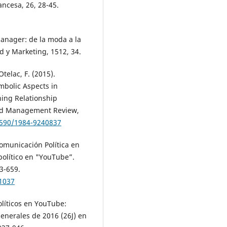
Conteúdo Digital em Língua
ancesa, 26, 28-45.
Brasileira de Sinais: Um Estudo
Canais Brasileiros de Pessoas
Surdas no YouTube.
Comunicaç
manager: de la moda a la
Sociedade,
43
,
e023001.
d y Marketing, 1512, 34.
10.17231/comsoc.43(2023).4102
Jorge Vázquez-Herrero, María-C
 Otelac, F. (2015).
Negreira-Rey, Xosé López-Garcí
mbolic Aspects in
(2023)
ning Relationship
Research on digital native medi
and Management Review,
an emerging topic in the field o
.1590/1984-9240837
digital communication.
El
Profesional de la información,
10.3145/epi.2023.mar.02
Comunicación Política en
político en "YouTube”.
Altynay Aigelova, Assima Ishano
43-659.
Ainur Suleimenova (2025)
Analysis of the Content of the
41037
Kazakhstan Segment of YouTub
Quarterly Review of Film and Vid
políticos en YouTube:
42
(6),
1566.
generales de 2016 (26J) en
10.1080/10509208.2023.2265784