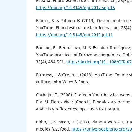
España. El profesional de la información, 26(5), 
https://doi.org/10.3145/epi.2017.sep.15
Blanco, S. & Palomo, B. (2019). Desencuentro de 
YouTube. El profesional de la información, 28(4)
https://doi.org/10.3145/epi.2019.jul.11
Bonsón, E., Bednarova, M. & Escobar-Rodríguez, 
YouTube practices of Eurozone companies. Onli
38(4), 484-501.
http://dx.doi.org/10.1108/OIR-0
Burgess, J. & Green, J. (2013). YouTube: Online v
culture. John Wiley & Sons.
Carbajal, T. (2008). El efecto Youtube y las webs
En: JM. Flores Vivar (Coord.), Blogalaxia y period
análisis y reflexiones. pp. 505-516. Fragua.
Cobo, C. & Pardo, H. (2007). Planeta Web 2.0. Int
medios fast food.
https://universoabierto.org/2