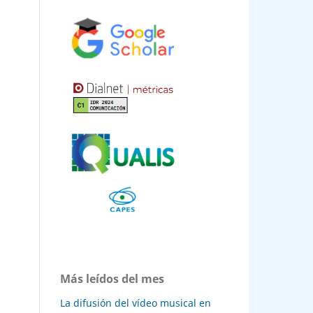
 dos
ão e
ruz
a
a:
f
va,
e.
eo,
Más leídos del mes
La difusión del vídeo musical en