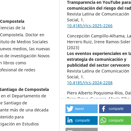
Transparencia en YouTube para
comunicación del riesgo del rad
Revista Latina de Comunicación
Social,
1.
e Compostela
10.4185/rlcs-2025-2266
iencias de la
 Compostela. Doctor en
Concepción Campillo-Alhama, L
Herrero Ruiz, Irene Ramos-Soler
tituto de Medios Sociales
(2023)
 nuevos medios, las nuevas
Los eventos experienciales en l
upo de investigación Novos
estrategia de comunicación y
n libros como
publicidad del sector cervecero 
ofesional de redes
Revista Latina de Comunicación
Social,
1.
10.4185/rlcs-2024-2208
 Santiago de Compostela
Piero Alberto Poquioma-Ríos, Da
l en el Departamento de
Rosa Bravo-Guevara, María Elba
de Santiago de
Cerna-Moyano, Felimon Angel
tweet
compartir
rante más de una década
Damian-Chumbe, Javier Ernesto
Garcia Wong-Kit (2025)
ontenido para
compartir
compartir
Intelligent Sustainable Systems
tigación en Estudios
Lecture Notes in Networks and