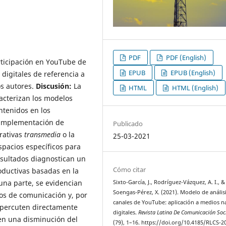
PDF
PDF (English)
rticipación en YouTube de
EPUB
EPUB (English)
digitales de referencia a
os autores.
Discusión:
La
HTML
HTML (English)
racterizan los modelos
ntenidos en los
 implementación de
Publicado
rrativas
transmedia
o la
25-03-2021
spacios específicos para
sultados diagnostican un
Cómo citar
oductivas basadas en la
una parte, se evidencian
Sixto-García, J., Rodríguez-Vázquez, A. I., &
Soengas-Pérez, X. (2021). Modelo de anális
os de comunicación y, por
canales de YouTube: aplicación a medios n
repercuten directamente
digitales.
Revista Latina De Comunicación Soc
 en una disminución del
(79), 1–16. https://doi.org/10.4185/RLCS-2